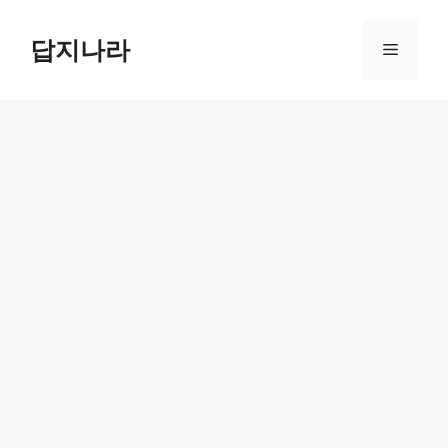
컨
텐
답지나라
메
츠
로
뉴
건
너
뛰
기