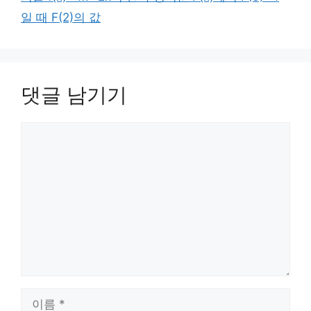
일 때 F(2)의 값
댓글 남기기
댓
글
이