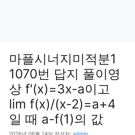
마플시너지미적분1
1070번 답지 풀이영
상 f'(x)=3x-a이고
lim f(x)/(x-2)=a+4
일 때 a-f(1)의 값
2026년 06월 24일
작성자:
admin