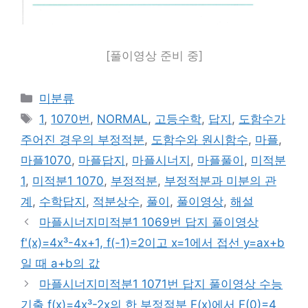
[풀이영상 준비 중]
카
미분류
테
태
1
,
1070번
,
NORMAL
,
고등수학
,
답지
,
도함수가
고
그
주어진 경우의 부정적분
,
도함수와 원시함수
,
마플
,
리
마플1070
,
마플답지
,
마플시너지
,
마플풀이
,
미적분
1
,
미적분1 1070
,
부정적분
,
부정적분과 미분의 관
계
,
수학답지
,
적분상수
,
풀이
,
풀이영상
,
해설
마플시너지미적분1 1069번 답지 풀이영상
f'(x)=4x³-4x+1, f(-1)=2이고 x=1에서 접선 y=ax+b
일 때 a+b의 값
마플시너지미적분1 1071번 답지 풀이영상 수능
기출 f(x)=4x³-2x의 한 부정적분 F(x)에서 F(0)=4