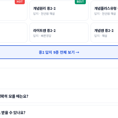
HOT
BEST
개념원리 중2-2
개념플러스유형 
답지 · 전단원 해설
답지 · 전단원 해설
라이트쎈 중2-2
개념쎈 중2-2
답지 · 빠른정답
답지 · 해설
중2 답지 9종 전체 보기 →
정확히 모를 때는요?
 받을 수 있나요?