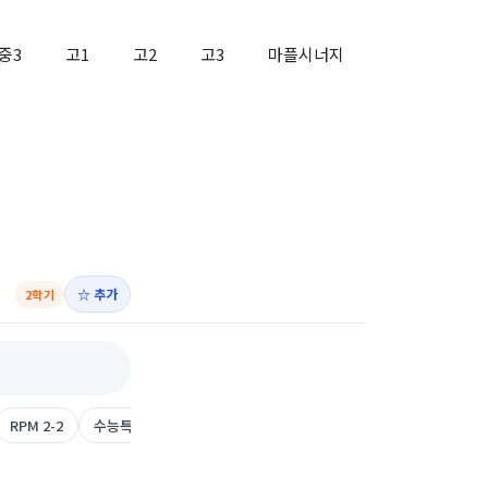
중3
고1
고2
고3
마플시너지
☆ 추가
2학기
RPM 2-2
수능특강