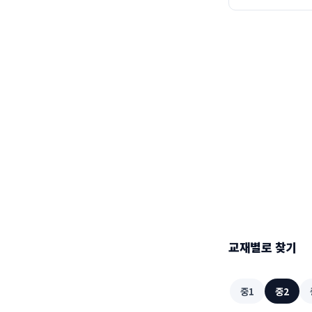
교재별로 찾기
중1
중2