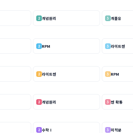
개념원리
개플유
2
3
RPM
라이트쎈
2
3
라이트쎈
RPM
2
3
개념원리
쎈 확통
2
3
수학Ⅰ
미적분
2
3