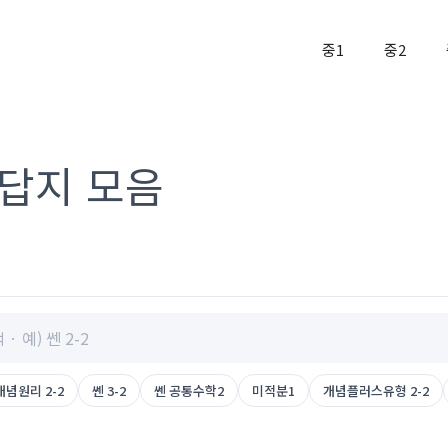
중1
중2
 답지 모음
념원리 2-2
쎈 3-2
쎈 공통수학2
미적분1
개념플러스유형 2-2