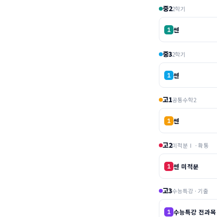
중2
2학기
쎈
1
중3
2학기
쎈
1
고1
공통수학2
쎈
1
고2
미적분Ⅰ · 확통
쎈 미적분
1
고3
수능특강 · 기출
수능특강 전과목
1