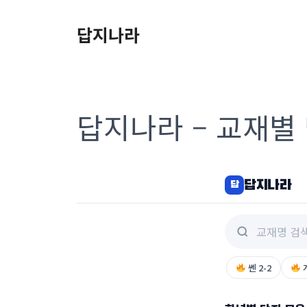
컨
텐
답지나라
츠
로
건
너
답지나라 – 교재별
뛰
기
답지나라
답
쎈 2-2
개