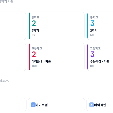
2학기 기준
중학교
중학교
2
3
2학기
2학기
9종
6종
고등학교
고등학교
2
3
미적분Ⅰ · 확통
수능특강 · 기출
10종
8종
바로가기
라이트쎈
베이직쎈
2
3