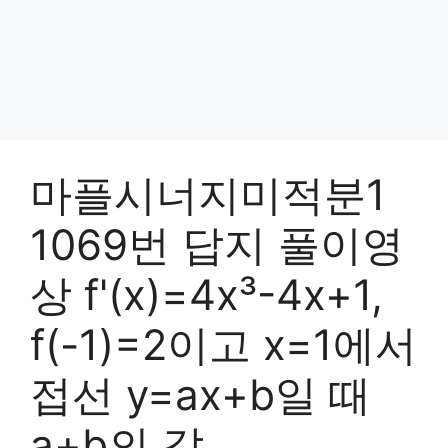
마플시너지미적분1
1069번 답지 풀이영
상 f'(x)=4x³-4x+1,
f(-1)=2이고 x=1에서
접선 y=ax+b일 때
a+b의 값