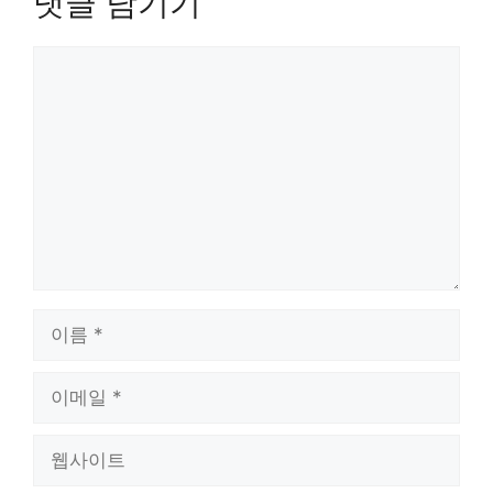
댓글 남기기
댓
글
이
름
이
메
일
웹
사