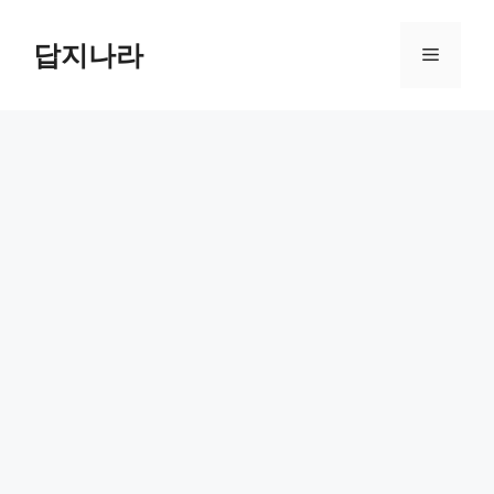
컨
텐
답지나라
메
츠
로
뉴
건
너
뛰
기