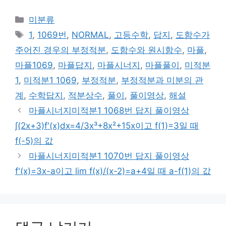
카
미분류
테
태
1
,
1069번
,
NORMAL
,
고등수학
,
답지
,
도함수가
고
그
주어진 경우의 부정적분
,
도함수와 원시함수
,
마플
,
리
마플1069
,
마플답지
,
마플시너지
,
마플풀이
,
미적분
1
,
미적분1 1069
,
부정적분
,
부정적분과 미분의 관
계
,
수학답지
,
적분상수
,
풀이
,
풀이영상
,
해설
마플시너지미적분1 1068번 답지 풀이영상
∫(2x+3)f'(x)dx=4/3x³+8x²+15x이고 f(1)=3일 때
f(-5)의 값
마플시너지미적분1 1070번 답지 풀이영상
f'(x)=3x-a이고 lim f(x)/(x-2)=a+4일 때 a-f(1)의 값