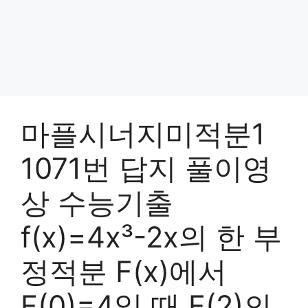
마플시너지미적분1
1071번 답지 풀이영
상 수능기출
f(x)=4x³-2x의 한 부
정적분 F(x)에서
F(0)=4일 때 F(2)의