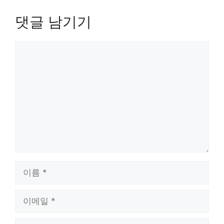
댓글 남기기
댓
글
이
름
이
메
일
웹