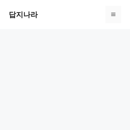
컨
텐
답지나라
메
츠
로
뉴
건
너
뛰
기