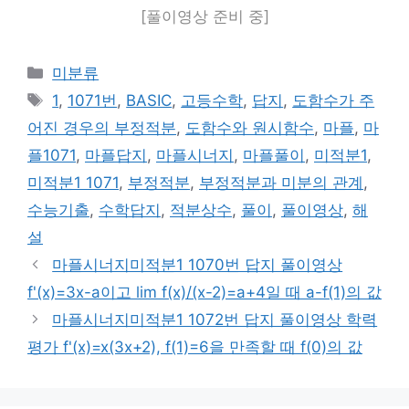
[풀이영상 준비 중]
카
미분류
테
태
1
,
1071번
,
BASIC
,
고등수학
,
답지
,
도함수가 주
고
그
어진 경우의 부정적분
,
도함수와 원시함수
,
마플
,
마
리
플1071
,
마플답지
,
마플시너지
,
마플풀이
,
미적분1
,
미적분1 1071
,
부정적분
,
부정적분과 미분의 관계
,
수능기출
,
수학답지
,
적분상수
,
풀이
,
풀이영상
,
해
설
마플시너지미적분1 1070번 답지 풀이영상
f'(x)=3x-a이고 lim f(x)/(x-2)=a+4일 때 a-f(1)의 값
마플시너지미적분1 1072번 답지 풀이영상 학력
평가 f'(x)=x(3x+2), f(1)=6을 만족할 때 f(0)의 값