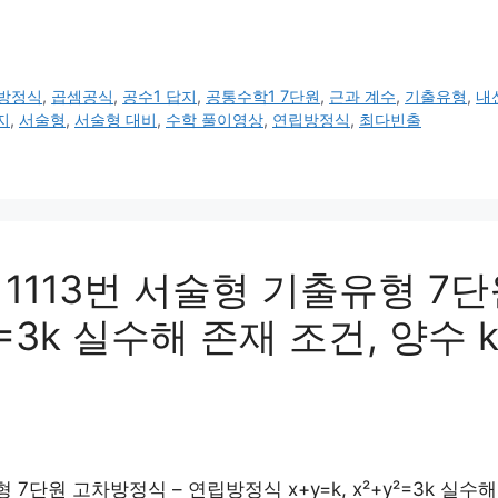
방정식
,
곱셈공식
,
공수1 답지
,
공통수학1 7단원
,
근과 계수
,
기출유형
,
내
지
,
서술형
,
서술형 대비
,
수학 풀이영상
,
연립방정식
,
최다빈출
113번 서술형 기출유형 7단
+y²=3k 실수해 존재 조건, 양
7단원 고차방정식 – 연립방정식 x+y=k, x²+y²=3k 실수