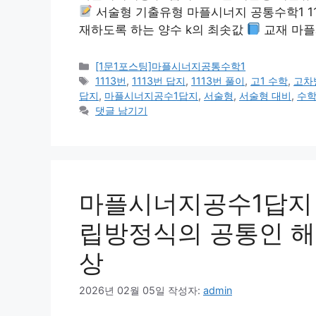
서술형 기출유형 마플시너지 공통수학1 1113
재하도록 하는 양수 k의 최솟값
교재 마플
카
[1문1포스팅]마플시너지공통수학1
테
태
1113번
,
1113번 답지
,
1113번 풀이
,
고1 수학
,
고차
고
그
답지
,
마플시너지공수1답지
,
서술형
,
서술형 대비
,
수학
리
댓글 남기기
마플시너지공수1답지 1
립방정식의 공통인 해,
상
2026년 02월 05일
작성자:
admin