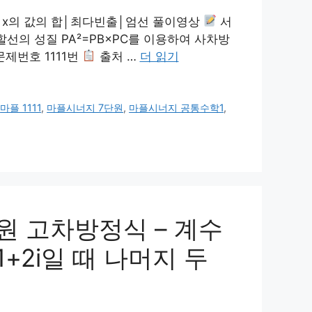
든 x의 값의 합│최다빈출│엄선 풀이영상
서
할선의 성질 PA²=PB×PC를 이용하여 사차방
제번호 1111번
출처 …
더 읽기
,
마플 1111
,
마플시너지 7단원
,
마플시너지 공통수학1
,
원 고차방정식 – 계수
1+2i일 때 나머지 두