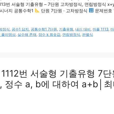
번 서술형 기출유형 – 7단원 고차방정식, 연립방정식 x+y=k,
시너지 공통수학1
단원 7단원 · 고차방정식
문제번호 
방정식
,
공수1 답지
,
공통수학1 7단원
,
기출유형
,
내신 대비
,
마플 1113
,
마
 풀이영상
,
실수해 존재
,
양수 k 최솟값
,
연립방정식
,
판별식
112번 서술형 기출유형 7단
 정수 a, b에 대하여 a+b