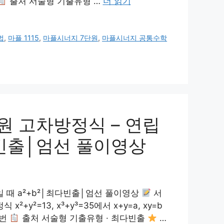
출처 서술형 기출유형 …
더 읽기
법
,
마플 1115
,
마플시너지 7단원
,
마플시너지 공통수학
원 고차방정식 – 연립
│최다빈출│엄선 풀이영상
}일 때 a²+b²│최다빈출│엄선 풀이영상
서
²=13, x³+y³=35에서 x+y=a, xy=b
4번
출처 서술형 기출유형 · 최다빈출
…