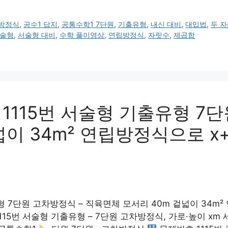
방정식
,
공수1 답지
,
공통수학1 7단원
,
기출유형
,
내신 대비
,
대입법
,
두 
술형
,
서술형 대비
,
수학 풀이영상
,
연립방정식
,
자릿수
,
제곱합
115번 서술형 기출유형 7단
넓이 34m² 연립방정식으로 x
 7단원 고차방정식 – 직육면체 모서리 40m 겉넓이 34m
5번 서술형 기출유형 – 7단원 고차방정식, 가로·높이 xm 