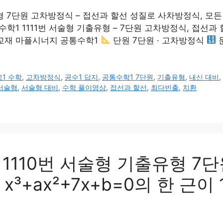
형 7단원 고차방정식 – 접선과 할선 성질로 사차방정식, 모
1 1111번 서술형 기출유형 – 7단원 고차방정식, 접선과 
교재 마플시너지 공통수학1
단원 7단원 · 고차방정식
문
고1 수학
,
고차방정식
,
공수1 답지
,
공통수학1 7단원
,
기출유형
,
내신 대비
서술형
,
서술형 대비
,
수학 풀이영상
,
접선과 할선
,
최다빈출
,
치환
110번 서술형 기출유형 7단
³+ax²+7x+b=0의 한 근이 