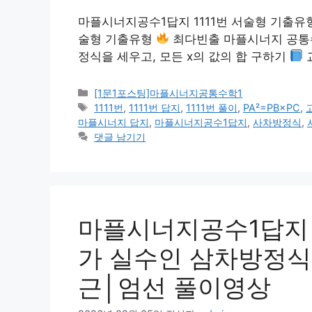
마플시너지공수1답지 1111번 서술형 기출유
술형 기출유형
최다빈출 마플시너지 공통수학
정식을 세우고, 모든 x의 값의 합 구하기
카
[1문1포스팅]마플시너지공통수학1
테
태
1111번
,
1111번 답지
,
1111번 풀이
,
PA²=PB×PC
,
고
그
마플시너지 답지
,
마플시너지공수1답지
,
사차방정식
,
리
댓글 남기기
마플시너지공수1답지 1
가 실수인 삼차방정식 x
근│엄선 풀이영상