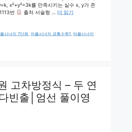
 x²+y²=3k를 만족시키는 실수 x, y가 존
1113번
출처 서술형 …
더 읽기
플시너지 7단원
,
마플시너지 공통수학1
,
마플시너지
원 고차방정식 – 두 연
│최다빈출│엄선 풀이영