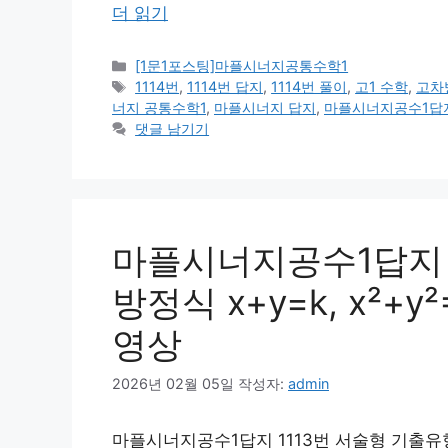
더 읽기
카
[1문1포스팅]마플시너지공통수학1
테
태
1114번
,
1114번 답지
,
1114번 풀이
,
고1 수학
,
고차
고
그
너지 공통수학1
,
마플시너지 답지
,
마플시너지공수1답
리
댓글 남기기
마플시너지공수1답지 1
방정식 x+y=k, x²
영상
2026년 02월 05일
작성자:
admin
마플시너지공수1답지 1113번 서술형 기출유형 