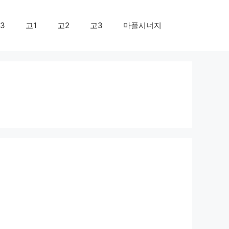
3
고1
고2
고3
마플시너지