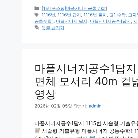
카
[1문1포스팅]마플시너지공통수학1
테
태
1116번
,
1116번 답지
,
1116번 풀이
,
고1 수학
,
고차
고
그
공통수학1
,
마플시너지 답지
,
마플시너지공수1답지
,
서
리
댓글 남기기
마플시너지공수1답지 1
면체 모서리 40m 겉
영상
2026년 02월 05일
작성자:
admin
마플시너지공수1답지 1115번 서술형 기출유형
서술형 기출유형 마플시너지 공통수학1 111