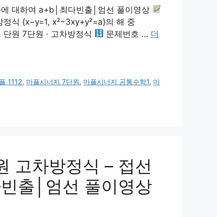
 b에 대하여 a+b│최다빈출│엄선 풀이영상
x−y=1, x²−3xy+y²=a}의 해 중
단원 7단원 · 고차방정식
문제번호 …
더
플 1112
,
마플시너지 7단원
,
마플시너지 공통수학1
,
마
원 고차방정식 – 접선
최다빈출│엄선 풀이영상