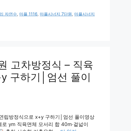
자리 자연수
,
마플 1116
,
마플시너지 7단원
,
마플시너지
원 고차방정식 – 직육
+y 구하기│엄선 풀이
² 연립방정식으로 x+y 구하기│엄선 풀이영상
세로 ym 직육면체 모서리 합 40m·겉넓이