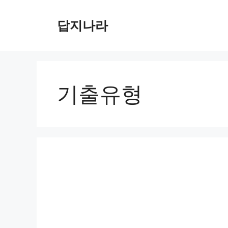
컨
텐
답지나라
츠
로
건
너
뛰
기출유형
기