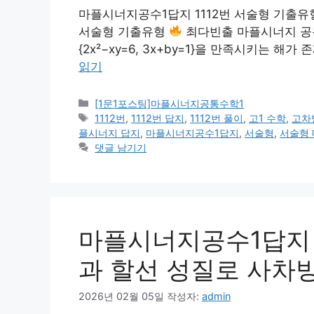
마플시너지공수1답지 1112번 서술형 기출유형
서술형 기출유형
최다빈출 마플시너지 공통수학
{2x²−xy=6, 3x+by=1}을 만족시키는 해가
읽기
카
[1문1포스팅]마플시너지공통수학1
테
태
1112번
,
1112번 답지
,
1112번 풀이
,
고1 수학
,
고차
고
그
플시너지 답지
,
마플시너지공수1답지
,
서술형
,
서술형
리
댓글 남기기
마플시너지공수1답지 1
과 할선 성질로 사차
2026년 02월 05일
작성자:
admin