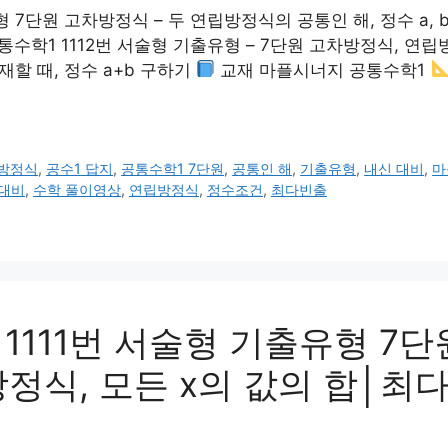
 7단원 고차방정식 – 두 연립방정식의 공통인 해, 정수 a,
1 1112번 서술형 기출유형 – 7단원 고차방정식, 연립방정식 {
 존재할 때, 정수 a+b 구하기
교재 마플시너지 공통수학1
방정식
,
공수1 답지
,
공통수학1 7단원
,
공통인 해
,
기출유형
,
내신 대비
,
마
 대비
,
수학 풀이영상
,
연립방정식
,
정수조건
,
최다빈출
111번 서술형 기출유형 7단
방정식, 모든 x의 값의 합│