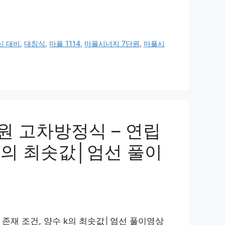
신 대비
,
대칭식
,
마플 1114
,
마플시너지 7단원
,
마플시
원 고차방정식 – 연립
수 k의 최솟값│엄선 풀이
해 존재 조건, 양수 k의 최솟값│엄선 풀이영상