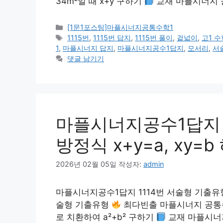
34m²일 때 x+y 구하기
교재 마플시너지 
카
[1문1포스팅]마플시너지공통수학1
테
태
1115번
,
1115번 답지
,
1115번 풀이
,
겉넓이
,
고1 수
고
그
1
,
마플시너지 답지
,
마플시너지공수1답지
,
모서리
,
서
리
댓글 남기기
마플시너지공수1답지 1
방정식 x+y=a, xy=
2026년 02월 05일
작성자:
admin
마플시너지공수1답지 1114번 서술형 기출유형 7
술형 기출유형
최다빈출 마플시너지 공통수학1 
로 치환하여 a²+b² 구하기
교재 마플시너