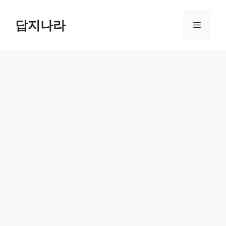
컨
텐
답지나라
메
츠
로
뉴
건
너
뛰
기