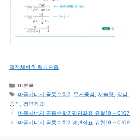
책전체번호 링크모음
카
미분류
테
태
마플시너지 공통수학2
,
무게중심
,
서술형
,
외심
,
고
그
중점
,
평면좌표
리
마플시너지 공통수학2 평면좌표 유형19 – 0107
마플시너지 공통수학2 평면좌표 유형19 – 0109