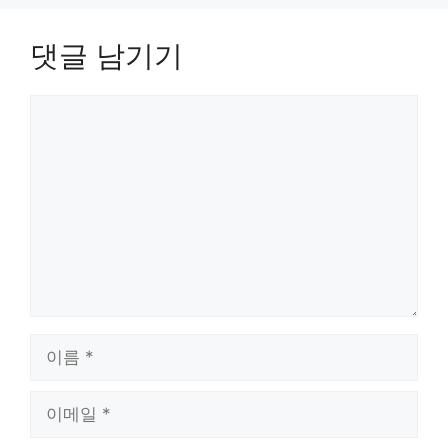
댓글 남기기
댓
글
이
름
이
메