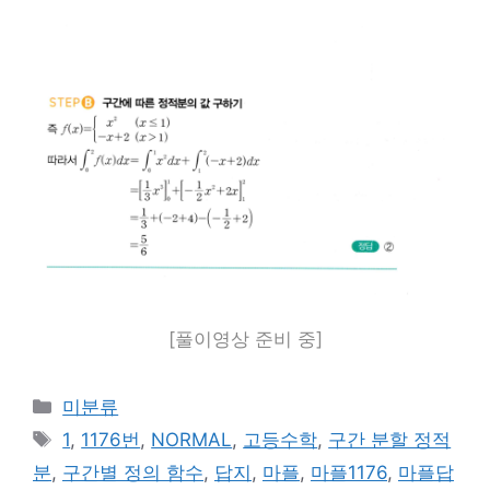
[풀이영상 준비 중]
카
미분류
테
태
1
,
1176번
,
NORMAL
,
고등수학
,
구간 분할 정적
고
그
분
,
구간별 정의 함수
,
답지
,
마플
,
마플1176
,
마플답
리