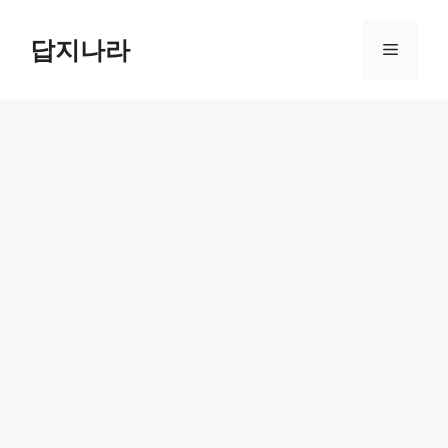
컨
텐
답지나라
메
츠
로
뉴
건
너
뛰
기