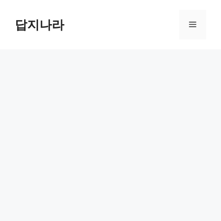
컨
텐
답지나라
메
츠
로
뉴
건
너
뛰
기