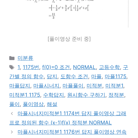
[풀이영상 준비 중]
카
미분류
테
태
1
,
1175번
,
f(0)=0 조건
,
NORMAL
,
고등수학
,
구
고
그
간별 정의 함수
,
답지
,
도함수 조건
,
마플
,
마플1175
,
리
마플답지
,
마플시너지
,
마플풀이
,
미적분
,
미적분1
,
미적분1 1175
,
수학답지
,
원시함수 구하기
,
정적분
,
풀이
,
풀이영상
,
해설
마플시너지미적분1 1174번 답지 풀이영상 그래
프로 정의된 함수 (x-1)f(x) 정적분 NORMAL
마플시너지미적분1 1176번 답지 풀이영상 연속