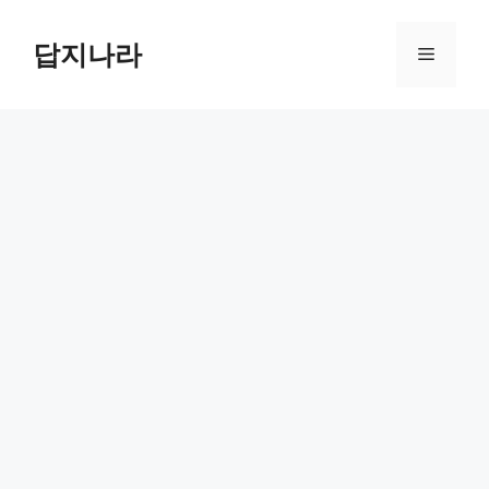
컨
텐
답지나라
메
츠
로
뉴
건
너
뛰
기