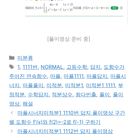
[풀이영상 준비 중]
카
미분류
테
태
1
,
1111번
,
NORMAL
,
고등수학
,
답지
,
도함수가
고
그
주어진 연속함수
,
마플
,
마플1111
,
마플답지
,
마플시
리
너지
,
마플풀이
,
미적분
,
미적분1
,
미적분1 1111
,
부
정적분
,
수학답지
,
적분상수
,
최다빈출
,
풀이
,
풀이
영상
,
해설
마플시너지미적분1 1110번 답지 풀이영상 구간
별 도함수 f'(x)와 f(2)=-2로 f(-1) 구하기
마플시너지미적분1 1112번 답지 풀이영상