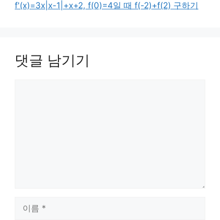
f'(x)=3x|x-1|+x+2, f(0)=4일 때 f(-2)+f(2) 구하기
댓글 남기기
댓
글
이
름