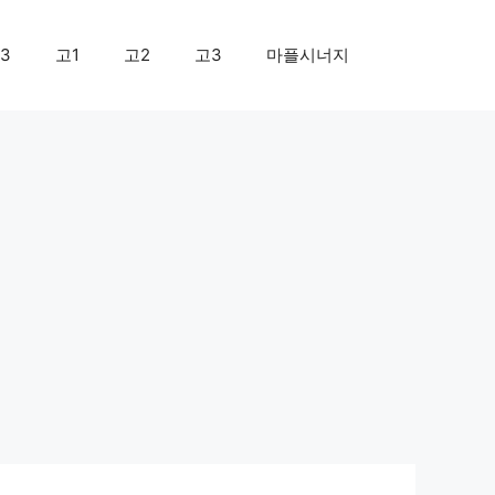
3
고1
고2
고3
마플시너지