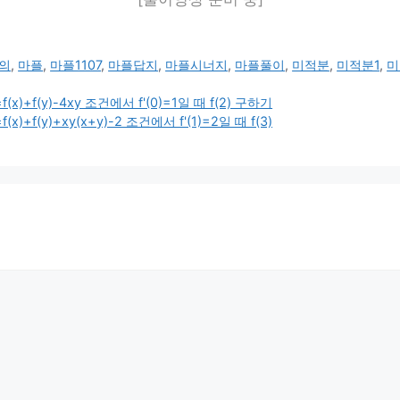
의
,
마플
,
마플1107
,
마플답지
,
마플시너지
,
마플풀이
,
미적분
,
미적분1
,
미
)+f(y)-4xy 조건에서 f'(0)=1일 때 f(2) 구하기
+f(y)+xy(x+y)-2 조건에서 f'(1)=2일 때 f(3)