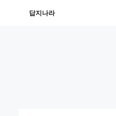
컨
텐
답지나라
츠
로
건
너
뛰
기