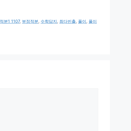
적분1 1107
,
부정적분
,
수학답지
,
최다빈출
,
풀이
,
풀이