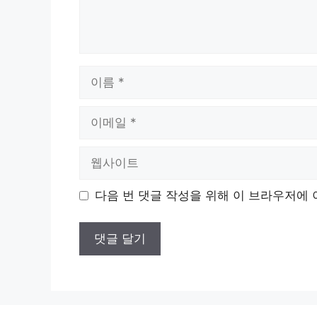
이
름
이
메
일
웹
사
이
다음 번 댓글 작성을 위해 이 브라우저에 
트