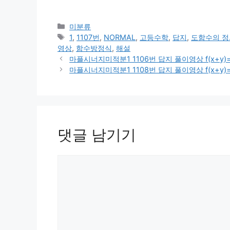
카
미분류
테
태
1
,
1107번
,
NORMAL
,
고등수학
,
답지
,
도함수의 정
고
그
영상
,
함수방정식
,
해설
리
마플시너지미적분1 1106번 답지 풀이영상 f(x+y)=f(x
마플시너지미적분1 1108번 답지 풀이영상 f(x+y)=f(x)
댓글 남기기
댓
글