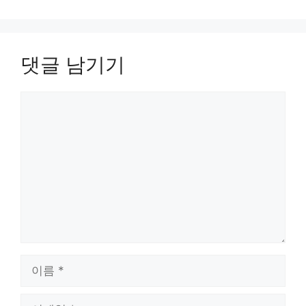
댓글 남기기
댓
글
이
름
이