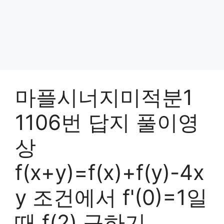
마플시너지미적분1
1106번 답지 풀이영
상
f(x+y)=f(x)+f(y)-4x
y 조건에서 f'(0)=1일
때 f(2) 구하기