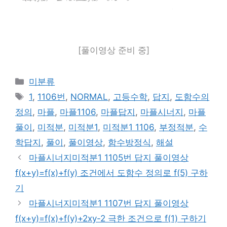
[풀이영상 준비 중]
카
미분류
테
태
1
,
1106번
,
NORMAL
,
고등수학
,
답지
,
도함수의
고
그
정의
,
마플
,
마플1106
,
마플답지
,
마플시너지
,
마플
리
풀이
,
미적분
,
미적분1
,
미적분1 1106
,
부정적분
,
수
학답지
,
풀이
,
풀이영상
,
함수방정식
,
해설
마플시너지미적분1 1105번 답지 풀이영상
f(x+y)=f(x)+f(y) 조건에서 도함수 정의로 f(5) 구하
기
마플시너지미적분1 1107번 답지 풀이영상
f(x+y)=f(x)+f(y)+2xy-2 극한 조건으로 f(1) 구하기