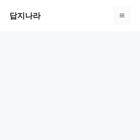
컨
텐
답지나라
메
츠
로
뉴
건
너
뛰
기