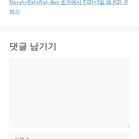
f(x+y)=f(x)+f(y)-4xy 조건에서 f'(0)=1일 때 f(2) 구
하기
댓글 남기기
댓
글
이