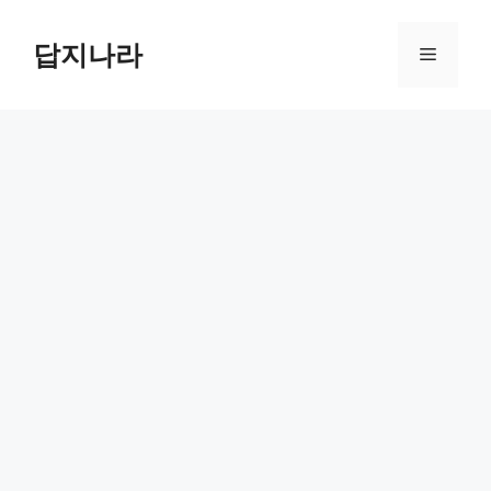
컨
텐
답지나라
메
츠
로
뉴
건
너
뛰
기