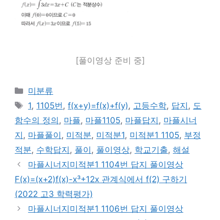
[풀이영상 준비 중]
카
미분류
테
태
1
,
1105번
,
f(x+y)=f(x)+f(y)
,
고등수학
,
답지
,
도
고
그
함수의 정의
,
마플
,
마플1105
,
마플답지
,
마플시너
리
지
,
마플풀이
,
미적분
,
미적분1
,
미적분1 1105
,
부정
적분
,
수학답지
,
풀이
,
풀이영상
,
학교기출
,
해설
마플시너지미적분1 1104번 답지 풀이영상
F(x)=(x+2)f(x)-x³+12x 관계식에서 f(2) 구하기
(2022 고3 학력평가)
마플시너지미적분1 1106번 답지 풀이영상