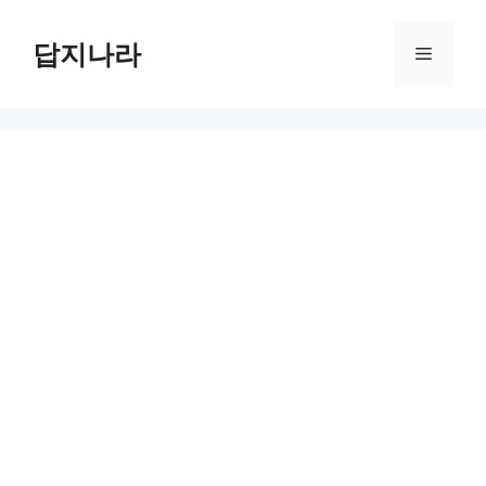
컨
텐
답지나라
메
츠
로
뉴
건
너
뛰
기