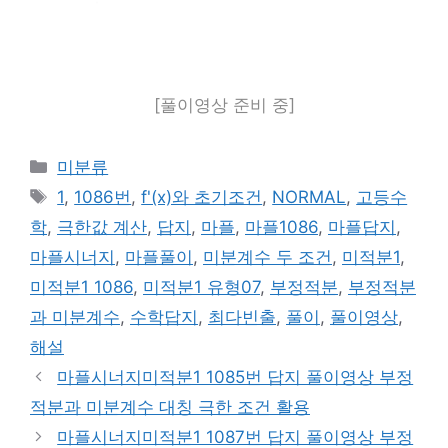
[풀이영상 준비 중]
카
미분류
테
태
1
,
1086번
,
f'(x)와 초기조건
,
NORMAL
,
고등수
고
그
학
,
극한값 계산
,
답지
,
마플
,
마플1086
,
마플답지
,
리
마플시너지
,
마플풀이
,
미분계수 두 조건
,
미적분1
,
미적분1 1086
,
미적분1 유형07
,
부정적분
,
부정적분
과 미분계수
,
수학답지
,
최다빈출
,
풀이
,
풀이영상
,
해설
마플시너지미적분1 1085번 답지 풀이영상 부정
적분과 미분계수 대칭 극한 조건 활용
마플시너지미적분1 1087번 답지 풀이영상 부정