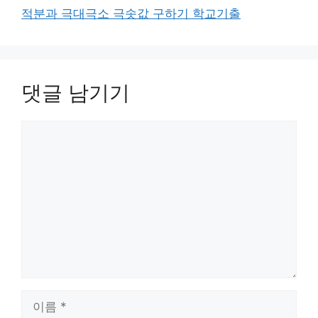
적분과 극대극소 극솟값 구하기 학교기출
댓글 남기기
댓
글
이
름