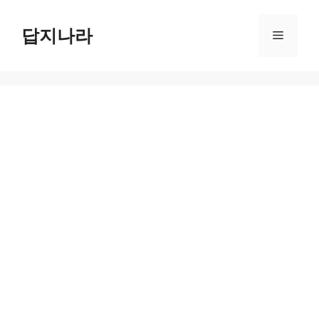
컨
텐
답지나라
메
츠
로
뉴
건
너
뛰
기