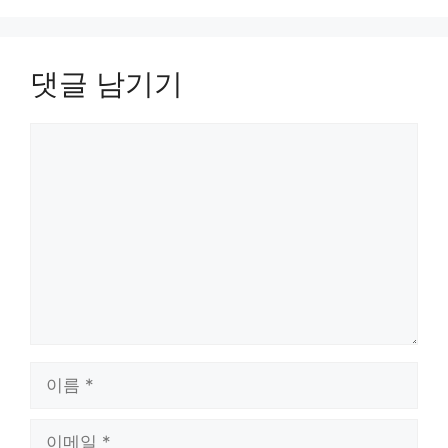
댓글 남기기
댓
글
이
름
이