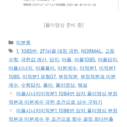
[풀이영상 준비 중]
카
미분류
테
태
1
,
1085번
,
2f'(x)꼴 대칭 극한
,
NORMAL
,
고등
고
그
수학
,
극한값 계산
,
답지
,
마플
,
마플1085
,
마플답지
,
리
마플시너지
,
마플풀이
,
미분계수
,
미적분1
,
미적분1
1085
,
미적분1 유형07
,
부정적분
,
부정적분과 미분
계수
,
수학답지
,
풀이
,
풀이영상
,
해설
마플시너지미적분1 1084번 답지 풀이영상 부정
적분과 미분계수 극한 조건으로 상수 구하기
마플시너지미적분1 1086번 답지 풀이영상 부정
적분과 미분계수 두 조건으로 함수 결정 최다빈출