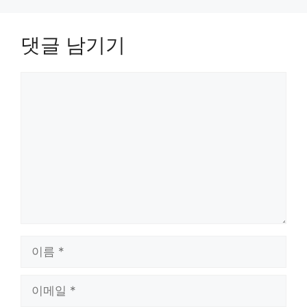
댓글 남기기
댓
글
이
름
이
메