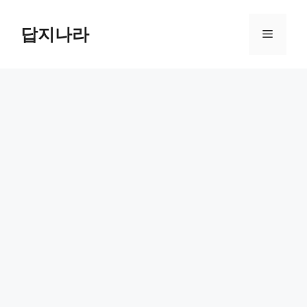
컨
텐
답지나라
메
츠
로
뉴
건
너
뛰
기