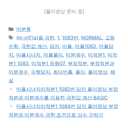
[풀이영상 준비 중]
카
미분류
테
태
(m-n)f'(a)꼴 극한
,
1
,
1083번
,
NORMAL
,
고등
고
그
수학
,
극한값 계산
,
답지
,
마플
,
마플1083
,
마플답
리
지
,
마플시너지
,
마플풀이
,
미분계수
,
미적분1
,
미적
분1 1083
,
미적분1 유형07
,
부정적분
,
부정적분과
미분계수
,
수학답지
,
최다빈출
,
풀이
,
풀이영상
,
해
설
마플시너지미적분1 1082번 답지 풀이영상 부정
적분과 미분계수를 이용한 극한값 계산 BASIC
마플시너지미적분1 1084번 답지 풀이영상 부정
적분과 미분계수 극한 조건으로 상수 구하기