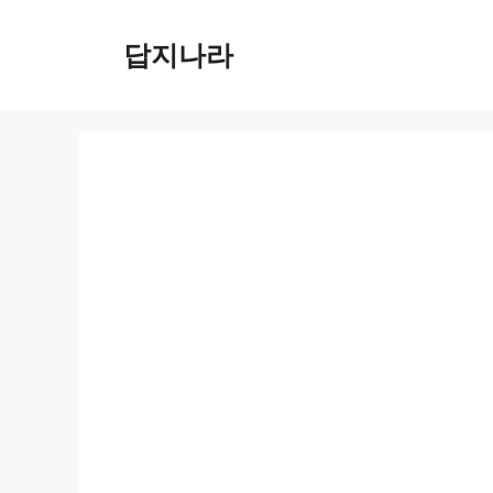
컨
텐
답지나라
츠
로
건
너
뛰
기