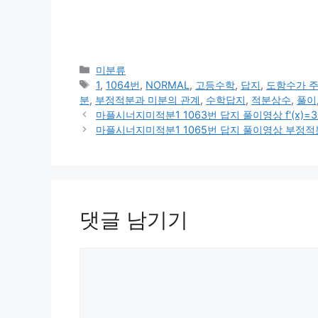
카
미분류
테
태
1
,
1064번
,
NORMAL
,
고등수학
,
답지
,
도함수가 
고
그
분
,
부정적분과 미분의 관계
,
수학답지
,
적분상수
,
풀이
리
마플시너지미적분1 1063번 답지 풀이영상 f'(x)=3x²+a
마플시너지미적분1 1065번 답지 풀이영상 부정적분
댓글 남기기
댓
글