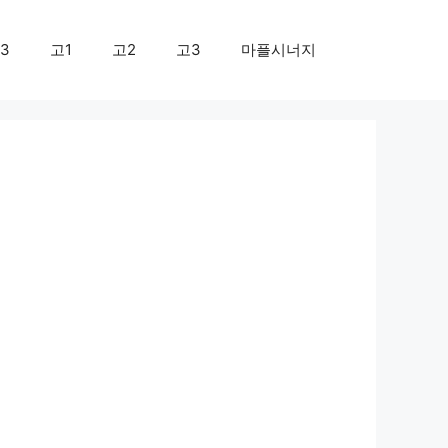
3
고1
고2
고3
마플시너지