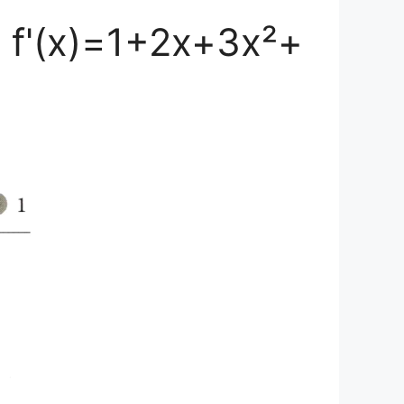
x)=1+2x+3x²+