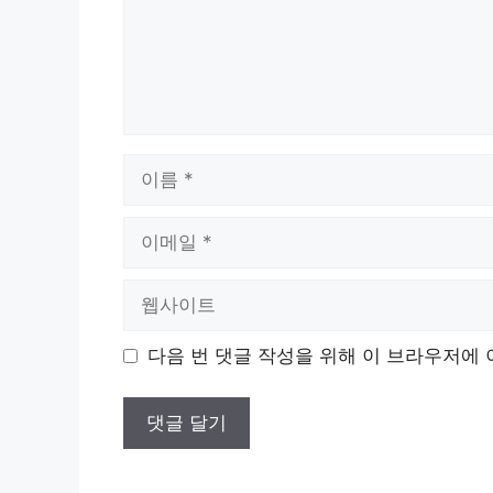
이
름
이
메
일
웹
사
이
다음 번 댓글 작성을 위해 이 브라우저에 
트