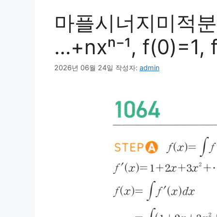
마플시너지미적분1 1
…+nxⁿ⁻¹, f(0)=1,
2026년 06월 24일
작성자:
admin