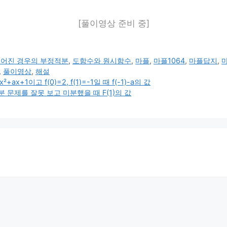
[풀이영상 준비 중]
주어진 경우의 부정적분
,
도함수와 원시함수
,
마플
,
마플1064
,
마플답지
,
,
풀이영상
,
해설
x+1이고 f(0)=2, f(1)=-1일 때 f(-1)-a의 값
 문제를 잘못 보고 미분했을 때 F(1)의 값