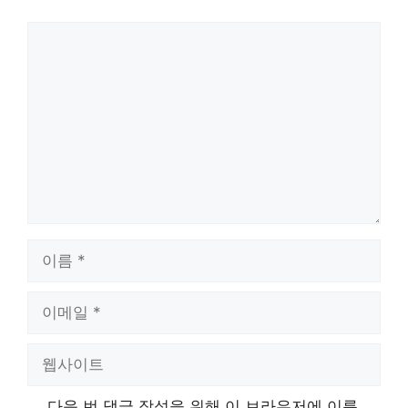
댓
글
이
름
이
메
일
웹
사
이
다음 번 댓글 작성을 위해 이 브라우저에 이름,