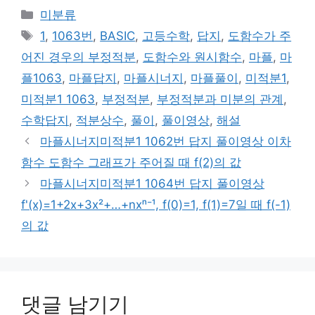
카
미분류
테
태
1
,
1063번
,
BASIC
,
고등수학
,
답지
,
도함수가 주
고
그
어진 경우의 부정적분
,
도함수와 원시함수
,
마플
,
마
리
플1063
,
마플답지
,
마플시너지
,
마플풀이
,
미적분1
,
미적분1 1063
,
부정적분
,
부정적분과 미분의 관계
,
수학답지
,
적분상수
,
풀이
,
풀이영상
,
해설
마플시너지미적분1 1062번 답지 풀이영상 이차
함수 도함수 그래프가 주어질 때 f(2)의 값
마플시너지미적분1 1064번 답지 풀이영상
f'(x)=1+2x+3x²+…+nxⁿ⁻¹, f(0)=1, f(1)=7일 때 f(-1)
의 값
댓글 남기기