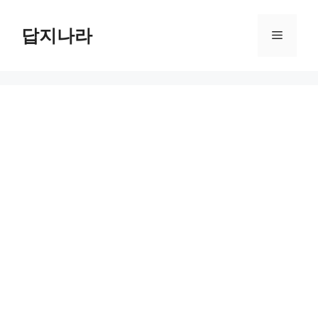
컨
텐
답지나라
메
츠
로
뉴
건
너
뛰
기