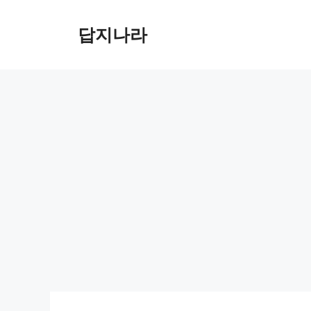
컨
텐
답지나라
츠
로
건
너
뛰
기