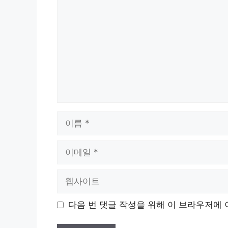
글
이
름
이
메
일
웹
사
이
다음 번 댓글 작성을 위해 이 브라우저에 
트