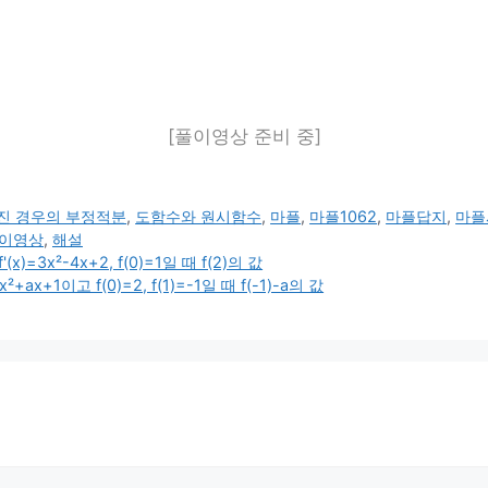
[풀이영상 준비 중]
진 경우의 부정적분
,
도함수와 원시함수
,
마플
,
마플1062
,
마플답지
,
마플
이영상
,
해설
3x²-4x+2, f(0)=1일 때 f(2)의 값
x+1이고 f(0)=2, f(1)=-1일 때 f(-1)-a의 값