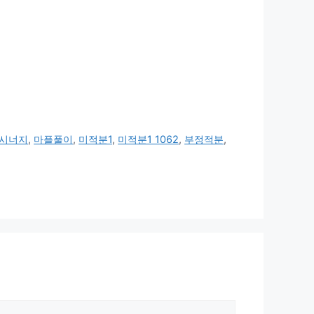
시너지
,
마플풀이
,
미적분1
,
미적분1 1062
,
부정적분
,