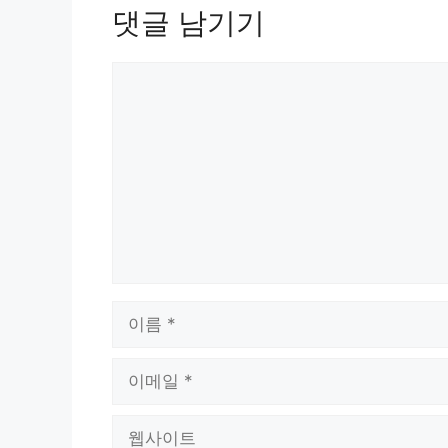
댓글 남기기
댓
글
이
름
이
메
일
웹