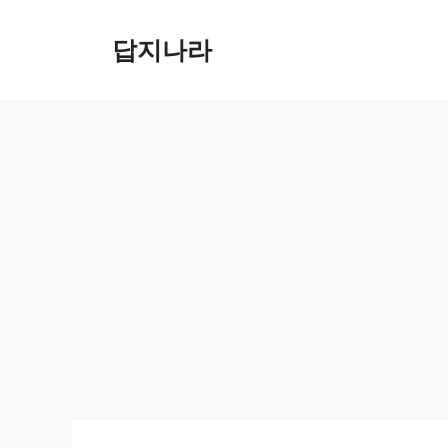
컨
텐
답지나라
츠
로
건
너
뛰
기