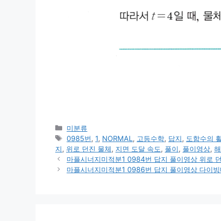
카
미분류
테
태
0985번
,
1
,
NORMAL
,
고등수학
,
답지
,
도함수의 
고
그
지
,
위로 던진 물체
,
지면 도달 속도
,
풀이
,
풀이영상
,
해
리
마플시너지미적분1 0984번 답지 풀이영상 위로 던
마플시너지미적분1 0986번 답지 풀이영상 다이