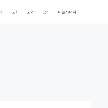
3
고1
고2
고3
마플시너지