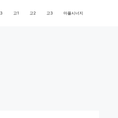
3
고1
고2
고3
마플시너지