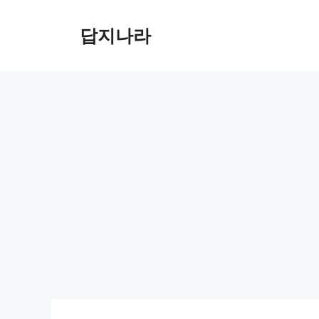
컨
텐
답지나라
츠
로
건
너
뛰
기