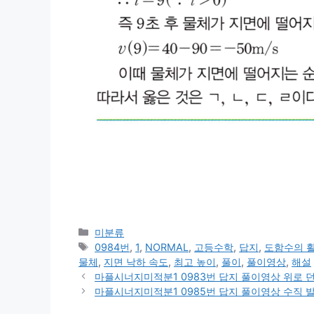
카
미분류
테
태
0984번
,
1
,
NORMAL
,
고등수학
,
답지
,
도함수의 
고
그
물체
,
지면 낙하 속도
,
최고 높이
,
풀이
,
풀이영상
,
해설
리
마플시너지미적분1 0983번 답지 풀이영상 위로 던
마플시너지미적분1 0985번 답지 풀이영상 수직 