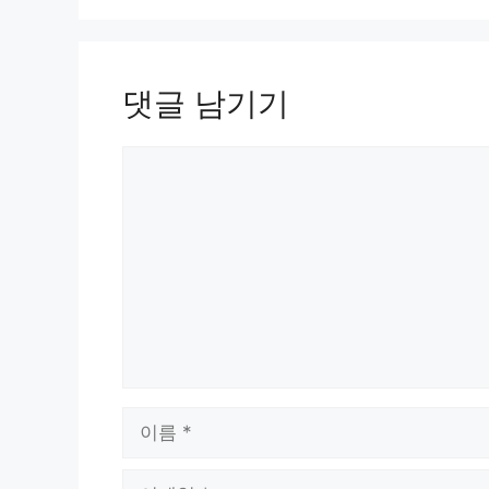
댓글 남기기
댓
글
이
름
이