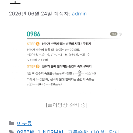
2026년 06월 24일
작성자:
admin
[풀이영상 준비 중]
카
미분류
테
태
0986번
,
1
,
NORMAL
,
고등수학
,
다이빙
,
답지
,