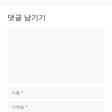
댓글 남기기
댓
글
이
름
이
메