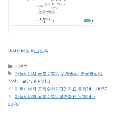
책전체번호 링크모음
카
미분류
테
태
마플시너지 공통수학2
,
무게중심
,
연립방정식
,
고
그
직선의 교점
,
평면좌표
리
마플시너지 공통수학2 평면좌표 유형14 – 0077
마플시너지 공통수학2 평면좌표 유형14 –
0079