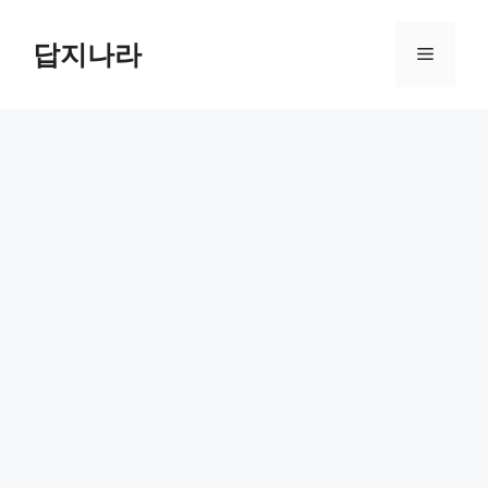
컨
텐
답지나라
메
츠
로
뉴
건
너
뛰
기