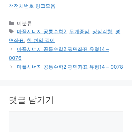
책전체번호 링크모음
카
미분류
테
태
마플시너지 공통수학2
,
무게중심
,
정삼각형
,
평
고
그
면좌표
,
한 변의 길이
리
마플시너지 공통수학2 평면좌표 유형14 –
0076
마플시너지 공통수학2 평면좌표 유형14 – 0078
댓글 남기기
댓
글