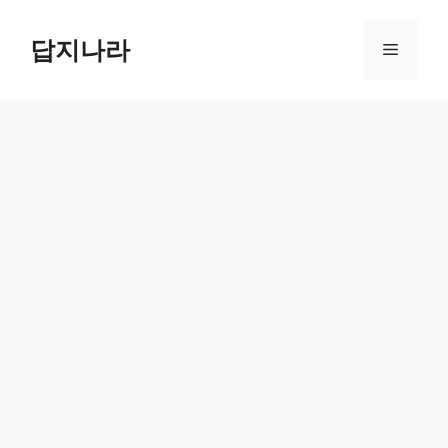
컨
텐
답지나라
메
츠
로
뉴
건
너
뛰
기