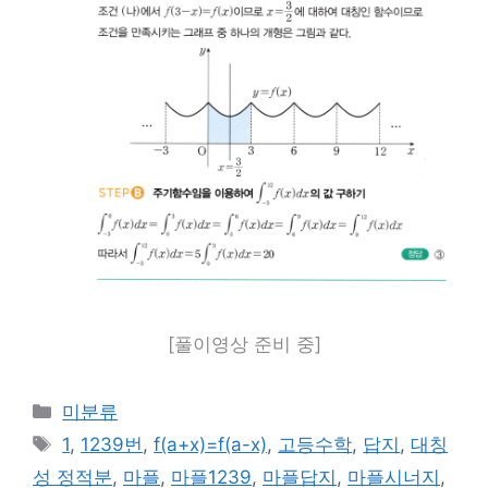
[풀이영상 준비 중]
카
미분류
테
태
1
,
1239번
,
f(a+x)=f(a-x)
,
고등수학
,
답지
,
대칭
고
그
성 정적분
,
마플
,
마플1239
,
마플답지
,
마플시너지
,