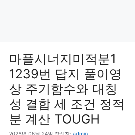
마플시너지미적분1
1239번 답지 풀이영
상 주기함수와 대칭
성 결합 세 조건 정적
분 계산 TOUGH
2026년 06월 24일
작성자:
admin