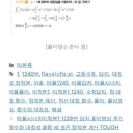
[풀이영상 준비 중]
카
미분류
테
태
1
,
1240번
,
f(a+x)=f(a-x)
,
고등수학
,
답지
,
대칭
고
그
성 정적분
,
마플
,
마플1240
,
마플답지
,
마플시너지
,
리
마플풀이
,
미적분1
,
미적분1 1240
,
수학답지
,
점 대
칭 함수
,
정적분 계산
,
직선 대칭 함수
,
풀이
,
풀이영
상
,
함수의 대칭성
,
해설
마플시너지미적분1 1239번 답지 풀이영상 주기
함수와 대칭성 결합 세 조건 정적분 계산 TOUGH