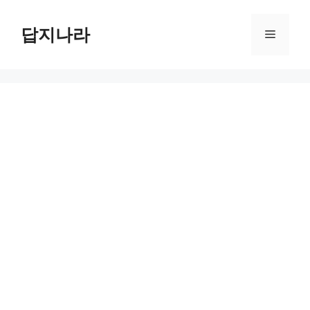
컨
텐
답지나라
메
츠
로
뉴
건
너
뛰
기