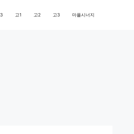
3
고1
고2
고3
마플시너지