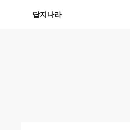
컨
텐
답지나라
츠
로
건
너
뛰
기