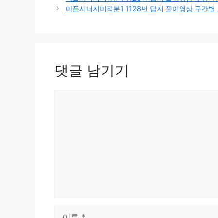
마플시너지미적분1 1128번 답지 풀이영상 구간별 
댓글 남기기
댓
글
이