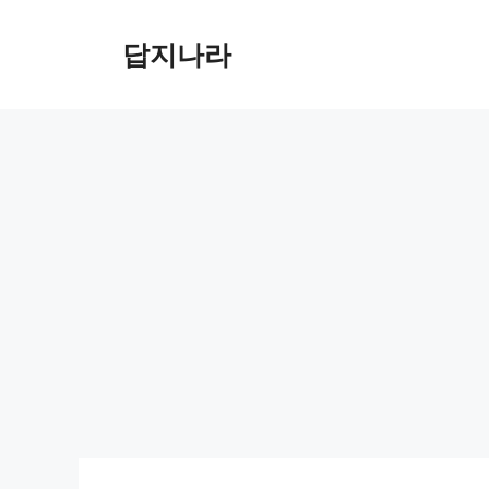
컨
텐
답지나라
츠
로
건
너
뛰
기