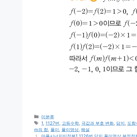
카
미분류
테
태
1
,
1127번
,
고등수학
,
극값과 부호 변화
,
답지
,
도함
고
그
m의 합
,
풀이
,
풀이영상
,
해설
리
마플시너지미적분1 1126번 답지 풀이영상 부정적분 조건 ∫{