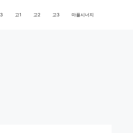
3
고1
고2
고3
마플시너지