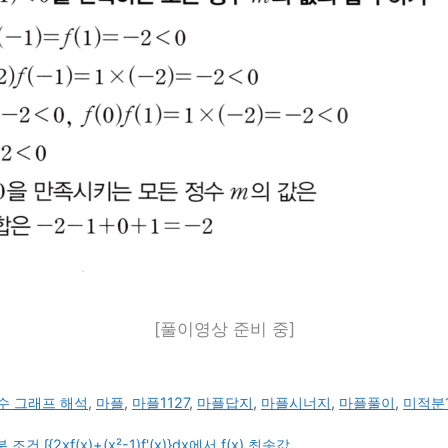
[풀이영상 준비 중]
수 그래프 해석
,
마플
,
마플1127
,
마플답지
,
마플시너지
,
마플풀이
,
미적분
2xf(x)+(x²-1)f'(x)}dx에서 f(x) 최솟값