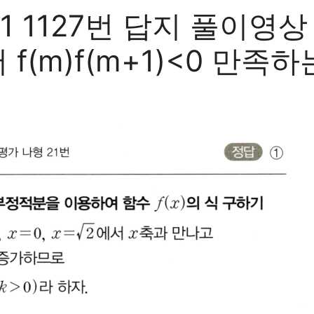
 1127번 답지 풀이영
(m)f(m+1)<0 만족하