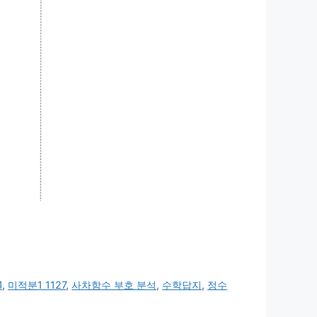
1
,
미적분1 1127
,
사차함수 부호 분석
,
수학답지
,
정수