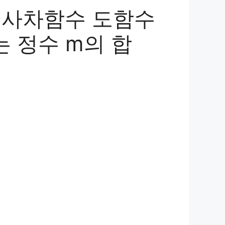
상 사차함수 도함수
는 정수 m의 합