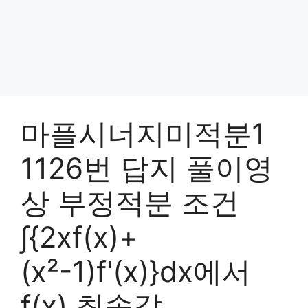
마플시너지미적분1
1126번 답지 풀이영
상 부정적분 조건
∫{2xf(x)+
(x²-1)f'(x)}dx에서
f(x) 최솟값