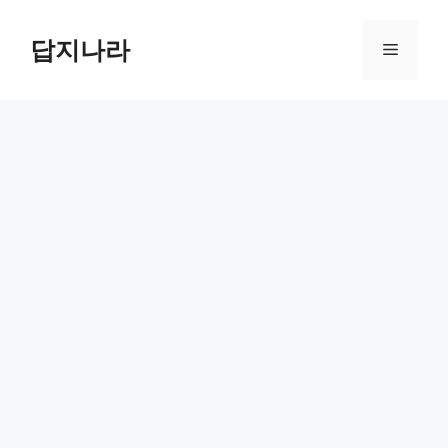
컨
텐
답지나라
메
츠
로
뉴
건
너
뛰
기