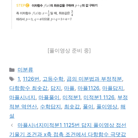
[풀이영상 준비 중]
카
미분류
테
태
1
,
1126번
,
고등수학
,
곱의 미분법과 부정적분
,
고
그
다항함수 최솟값
,
답지
,
마플
,
마플1126
,
마플답지
,
리
마플시너지
,
마플풀이
,
미적분1
,
미적분1 1126
,
부정
적분 역연산
,
수학답지
,
최솟값
,
풀이
,
풀이영상
,
해
설
마플시너지미적분1 1125번 답지 풀이영상 접선
기울기 조건과 x축 접촉 조건에서 다항함수 극댓값