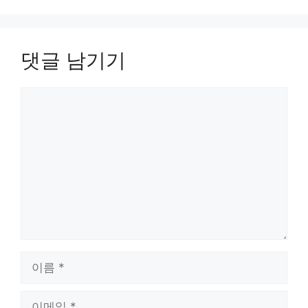
댓글 남기기
댓
글
이
름
이