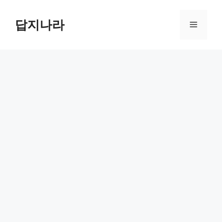
컨
텐
답지나라
메
츠
로
뉴
건
너
뛰
기