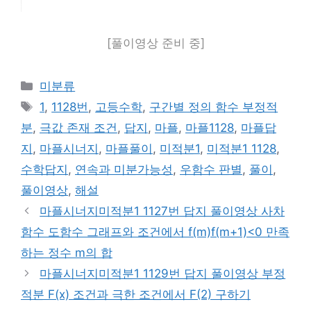
[풀이영상 준비 중]
카
미분류
테
태
1
,
1128번
,
고등수학
,
구간별 정의 함수 부정적
고
그
분
,
극값 존재 조건
,
답지
,
마플
,
마플1128
,
마플답
리
지
,
마플시너지
,
마플풀이
,
미적분1
,
미적분1 1128
,
수학답지
,
연속과 미분가능성
,
우함수 판별
,
풀이
,
풀이영상
,
해설
마플시너지미적분1 1127번 답지 풀이영상 사차
함수 도함수 그래프와 조건에서 f(m)f(m+1)<0 만족
하는 정수 m의 합
마플시너지미적분1 1129번 답지 풀이영상 부정
적분 F(x) 조건과 극한 조건에서 F(2) 구하기