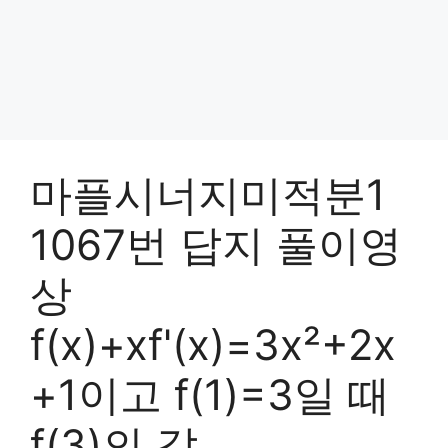
마플시너지미적분1
1067번 답지 풀이영
상
f(x)+xf'(x)=3x²+2x
+1이고 f(1)=3일 때
f(3)의 값