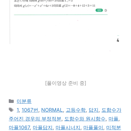
[풀이영상 준비 중]
카
미분류
테
태
1
,
1067번
,
NORMAL
,
고등수학
,
답지
,
도함수가
고
그
주어진 경우의 부정적분
,
도함수와 원시함수
,
마플
,
리
마플1067
,
마플답지
,
마플시너지
,
마플풀이
,
미적분