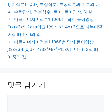
1
,
미적분1 1067
,
부정적분
,
부정적분과 미분의 관
계
,
수학답지
,
적분상수
,
풀이
,
풀이영상
,
해설
마플시너지미적분1 1066번 답지 풀이영상
f'(x)=3x²+2x+a이고 f(x)가 x²-4x+3으로 나누어떨
어질 때 f(-1)의 값
마플시너지미적분1 1068번 답지 풀이영상
∫(2x+3)f'(x)dx=4/3x³+8x²+15x이고 f(1)=3일 때
f(-5)의 값
댓글 남기기
댓
글