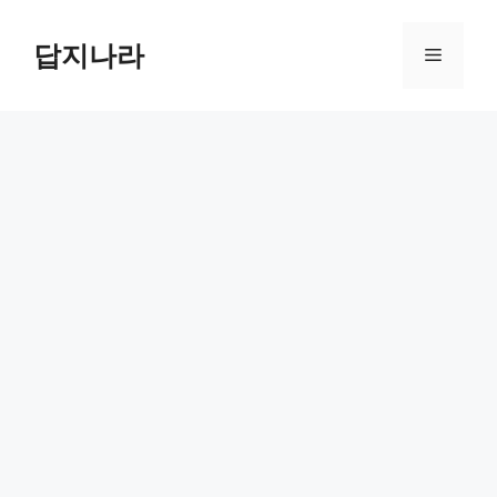
컨
텐
답지나라
메
츠
로
뉴
건
너
뛰
기