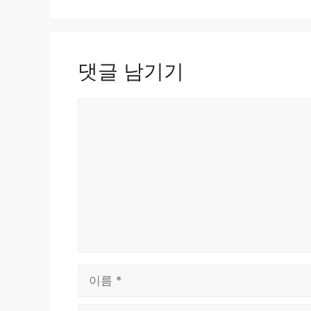
댓글 남기기
댓
글
이
름