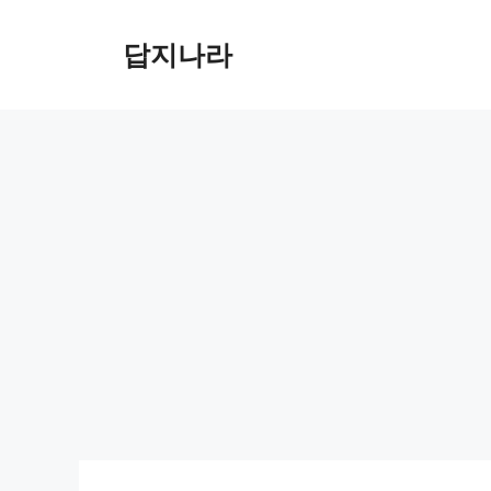
컨
텐
답지나라
츠
로
건
너
뛰
기