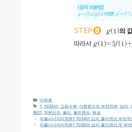
카
미분류
테
태
1
,
1035번
,
고등수학
,
다항함수의 부정적분
,
답지
,
고
그
형01
,
적분상수
,
풀이
,
풀이영상
,
해설
리
마플시너지미적분1 1034번 답지 풀이영상 부정적분
마플시너지미적분1 1036번 답지 풀이영상 두 부정적분 