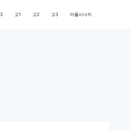
3
고1
고2
고3
마플시너지