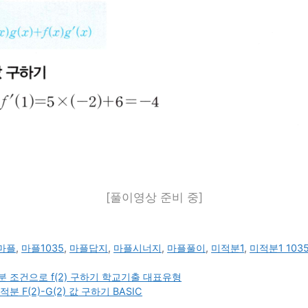
[풀이영상 준비 중]
마플
,
마플1035
,
마플답지
,
마플시너지
,
마플풀이
,
미적분1
,
미적분1 103
 조건으로 f(2) 구하기 학교기출 대표유형
F(2)-G(2) 값 구하기 BASIC