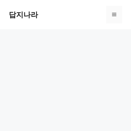
컨
텐
답지나라
메
츠
로
뉴
건
너
뛰
기