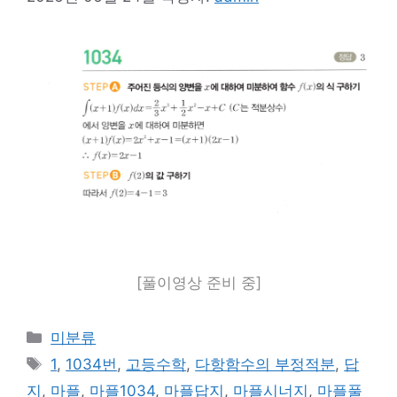
[풀이영상 준비 중]
카
미분류
테
태
1
,
1034번
,
고등수학
,
다항함수의 부정적분
,
답
고
그
지
,
마플
,
마플1034
,
마플답지
,
마플시너지
,
마플풀