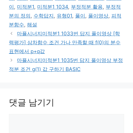
리
이
,
미적분1
,
미적분1 1034
,
부정적분 활용
,
부정적
분의 정의
,
수학답지
,
유형01
,
풀이
,
풀이영상
,
피적
분함수
,
해설
마플시너지미적분1 1033번 답지 풀이영상 [학
력평가] 삼차함수 조건 가나 만족할 때 f(0)의 분수
표현에서 p+q값
마플시너지미적분1 1035번 답지 풀이영상 부정
적분 조건 g(1) 값 구하기 BASIC
댓글 남기기
댓
글