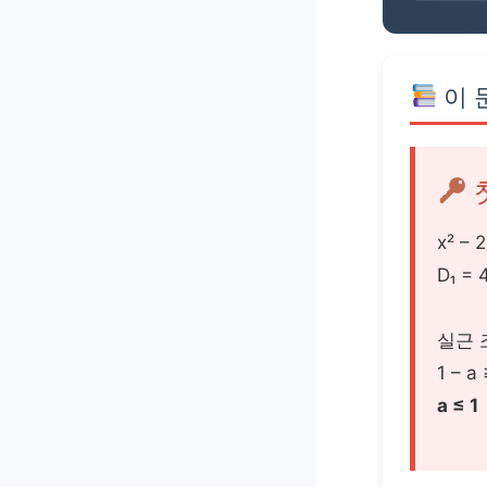
이 
x² – 
D₁ = 
실근 조
1 – a 
a ≤ 1