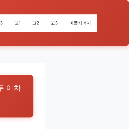
3
고1
고2
고3
마플시너지
두 이차