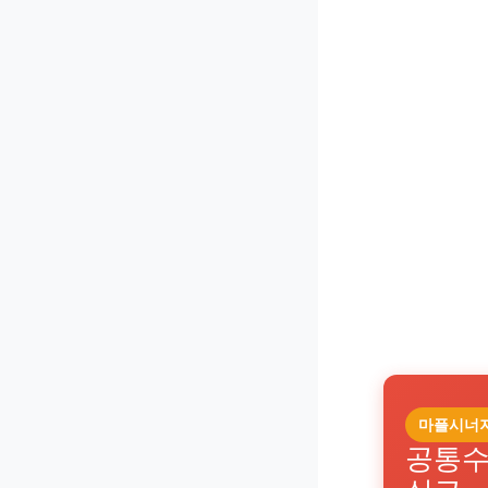
마플시너
공통수