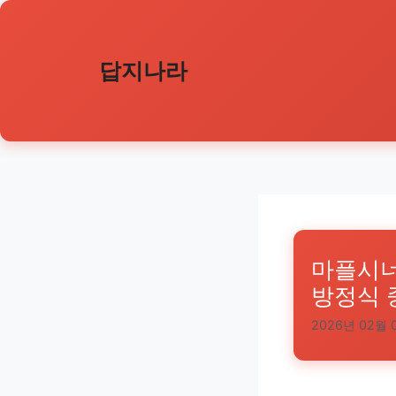
컨
텐
츠
답지나라
로
건
너
뛰
기
마플시너
방정식 
2026년 02월 