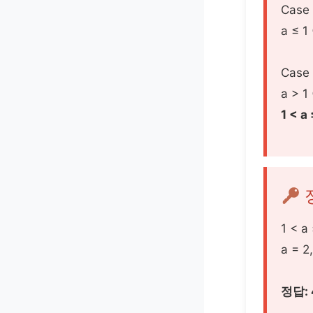
Case
a ≤ 
Case
a > 1
1 < a 
1 < 
a = 2,
정답: