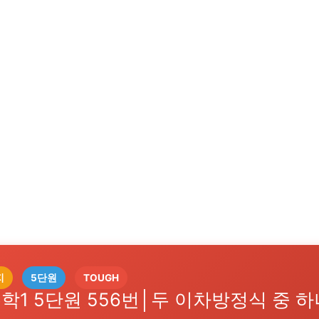
지
5단원
TOUGH
학1 5단원 556번│두 이차방정식 중 