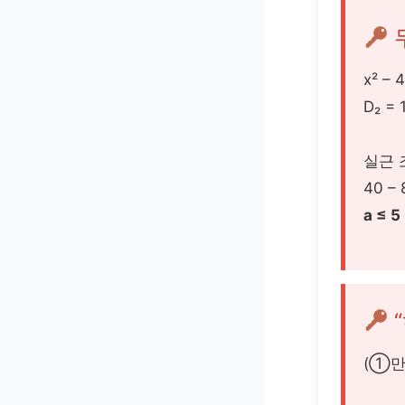
x² – 
D₂ = 
실근 조
40 – 
a ≤ 5
(①만