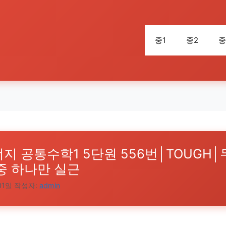
중1
중2
중
지 공통수학1 5단원 556번│TOUGH│
중 하나만 실근
01일
작성자:
admin