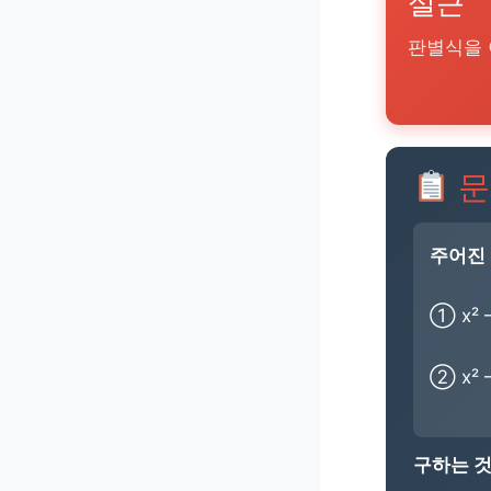
실근
판별식을 
문
주어진 
① x² –
② x² –
구하는 것