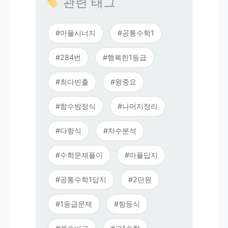
관련 태그
#마플시너지
#공통수학1
#284번
#행복한1등급
#최다빈출
#왕중요
#함수방정식
#나머지정리
#다항식
#차수분석
#수학문제풀이
#마플답지
#공통수학1답지
#2단원
#1등급문제
#항등식