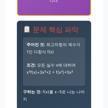
니다.
문제 핵심 파악
주어진 것:
최고차항의 계수가
1인 다항식 f(x)
조건:
모든 실수 x에 대하여
x²f(x)+3x³+2 = f(x²)+5x²
구하는 것:
f(x)를 x−5로 나눈 나머
지