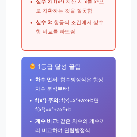
실수 2:
f(x²) 계산 시 x를 x²으
로 치환하는 것을 잘못함
실수 3:
항등식 조건에서 상수
항 비교를 빠뜨림
1등급 달성 꿀팁
차수 먼저:
함수방정식은 항상
차수 분석부터!
f(x²) 주의:
f(x)=x²+ax+b면
f(x²)=x⁴+ax²+b
계수 비교:
같은 차수의 계수끼
리 비교하여 연립방정식