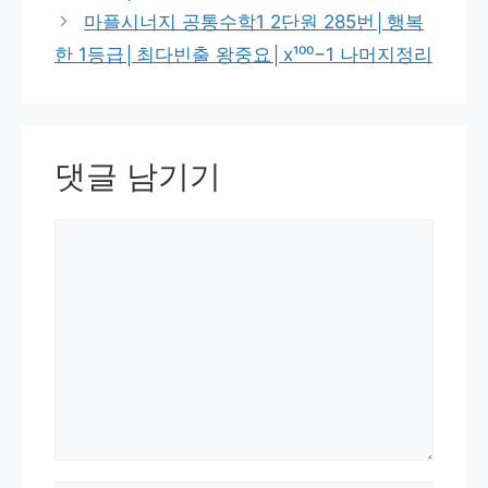
마플시너지 공통수학1 2단원 285번│행복
한 1등급│최다빈출 왕중요│x¹⁰⁰−1 나머지정리
댓글 남기기
댓
글