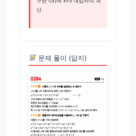
구한 f(x)에 x=5 대입하여 계
산
문제 풀이 (답지)