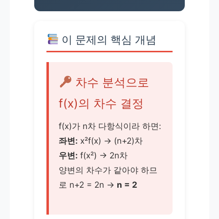
이 문제의 핵심 개념
차수 분석으로
f(x)의 차수 결정
f(x)가 n차 다항식이라 하면:
좌변:
x²f(x) → (n+2)차
우변:
f(x²) → 2n차
양변의 차수가 같아야 하므
로 n+2 = 2n →
n = 2