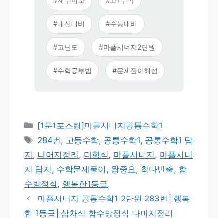
#계수비교
#고1수학
#내신대비
#수능대비
#고난도
#마플시너지2단원
#수학공부법
#문제풀이해설
카
[1문1포스팅]마플시너지공통수학1
테
태
284번
,
고등수학
,
공통수학1
,
공통수학1 답
고
그
지
,
나머지정리
,
다항식
,
마플시너지
,
마플시너
리
지 답지
,
수학문제풀이
,
왕중요
,
최다빈출
,
함
수방정식
,
행복한1등급
마플시너지 공통수학1 2단원 283번│행복
한 1등급│삼차식 함수방정식 나머지정리