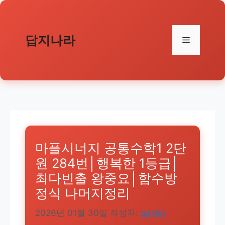
컨
텐
츠
답지나라
메
로
건
뉴
너
뛰
기
마플시너지 공통수학1 2단
원 284번│행복한 1등급│
최다빈출 왕중요│함수방
정식 나머지정리
2026년 01월 30일
작성자:
admin