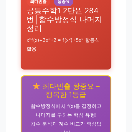
최다빈출
왕중요
공통수학1 2단원 284
번│함수방정식 나머지
정리
x²f(x)+3x³+2 = f(x²)+5x² 항등식
활용
최다빈출 왕중요 –
행복한 1등급
함수방정식에서 f(x)를 결정하고
나머지를 구하는 핵심 유형!
차수 분석과 계수 비교가 핵심입