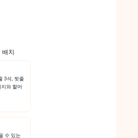
석 배치
줄 3석, 뒷줄
버지와 할머
을 수 있는