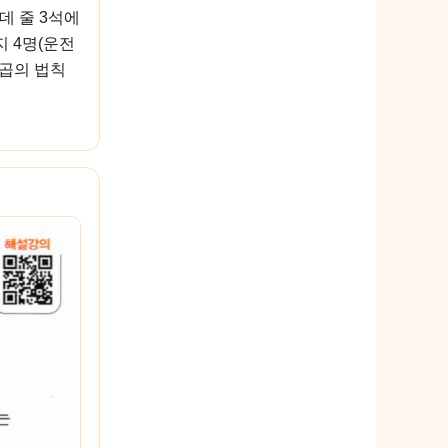
데 줄 3석에
지 4명(운전
 곱의 법칙