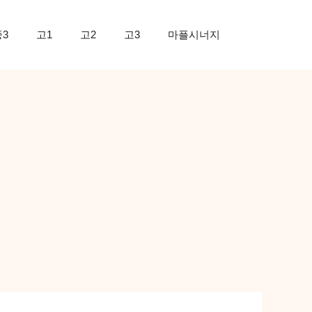
중3
고1
고2
고3
마플시너지