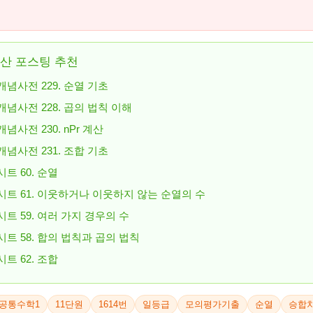
산 포스팅 추천
개념사전 229. 순열 기초
개념사전 228. 곱의 법칙 이해
념사전 230. nPr 계산
개념사전 231. 조합 기초
시트 60. 순열
시트 61. 이웃하거나 이웃하지 않는 순열의 수
시트 59. 여러 가지 경우의 수
시트 58. 합의 법칙과 곱의 법칙
시트 62. 조합
공통수학1
11단원
1614번
일등급
모의평가기출
순열
승합