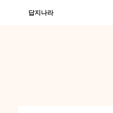
컨
텐
답지나라
츠
로
건
너
뛰
기