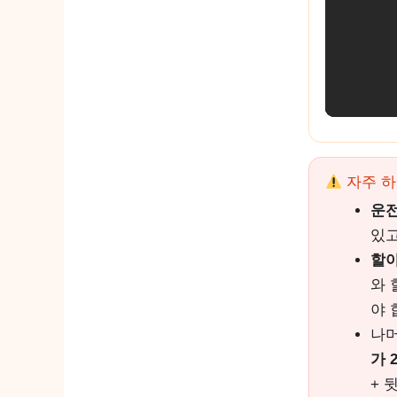
자주 하
운전
있고
할아
와 
야 
나머
가 
+ 