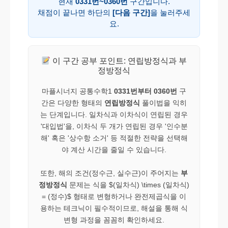
현재
0331번~0360번
구간입니다.
채점이 끝나면 하단의
[다음 구간]
을 눌러주세
요.
이 구간 공부 포인트: 연립방정식과 부
정방정식
마플시너지 공통수학1
0331번부터 0360번
구
간은 다양한 형태의
연립방정식
풀이법을 익히
는 단계입니다. 일차식과 이차식이 연립된 경우
'대입법'을, 이차식 두 개가 연립된 경우 '인수분
해' 혹은 '상수항 소거' 등 적절한 전략을 선택해
야 계산 시간을 줄일 수 있습니다.
또한, 해의 조건(정수근, 실수근)이 주어지는
부
정방정식
문제는 식을 $(일차식) \times (일차식)
= (정수)$ 형태로 변형하거나 완전제곱식을 이
용하는 테크닉이 필수적이므로, 해설을 통해 식
변형 과정을 꼼꼼히 확인하세요.