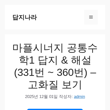
컨
텐
답지나라
메
츠
로
뉴
건
너
마플시너지 공통수
뛰
기
학1 답지 & 해설
(331번 ~ 360번) –
고화질 보기
2025년 12월 01일
작성자:
admin