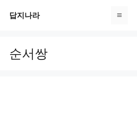
컨
텐
답지나라
메
츠
로
뉴
건
너
순서쌍
뛰
기