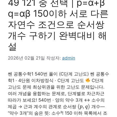
49 121 중 선택 | p=α+β
q=αβ 150이하 서로 다른
자연수 조건으로 순서쌍
개수 구하기 완벽대비 해
설
2026년 02월 21일
작성자:
admin
쎈 공통수학1 540번 풀이 (C단계 고난도) 쎈 공통수
학1 · 4단원 이차방정식 · C단계 고난도
C단계
고난도 문제 최상위권을 위한 고난도 문제입니다.
여러 개념을 융합하는 문제로, 단계별로 차근차근
따라가 보세요! 540번 · 양의 약수 3개 ↔ 소수의
(
,
)
제곱 → 근과 계수의 관계로 순서쌍
개수—
p
q
“약수 3개”의 숨은 뜻: 소수²! 150 이하 목록에서 조