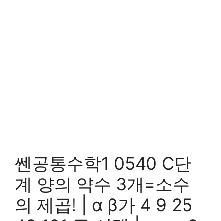
쎈공통수학1 0540 C단
계 양의 약수 3개=소수
의 제곱! | α β가 4 9 25