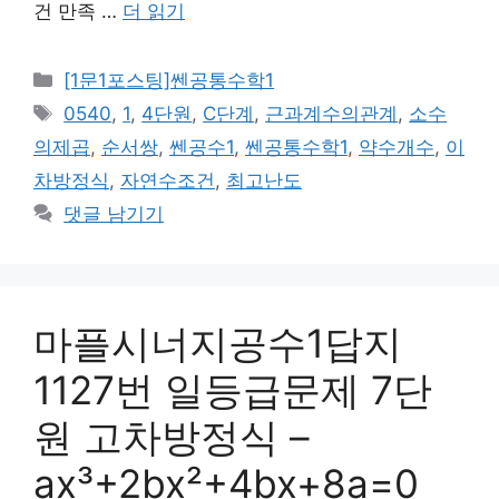
건 만족 …
더 읽기
카
[1문1포스팅]쎈공통수학1
테
태
0540
,
1
,
4단원
,
C단계
,
근과계수의관계
,
소수
고
그
의제곱
,
순서쌍
,
쎈공수1
,
쎈공통수학1
,
약수개수
,
이
리
차방정식
,
자연수조건
,
최고난도
댓글 남기기
마플시너지공수1답지
1127번 일등급문제 7단
원 고차방정식 –
ax³+2bx²+4bx+8a=0