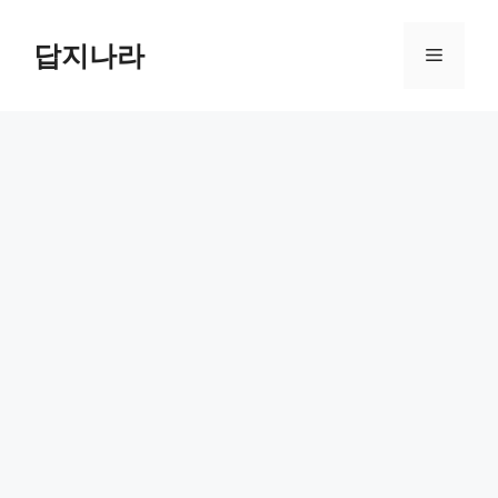
컨
텐
답지나라
메
츠
로
뉴
건
너
뛰
기