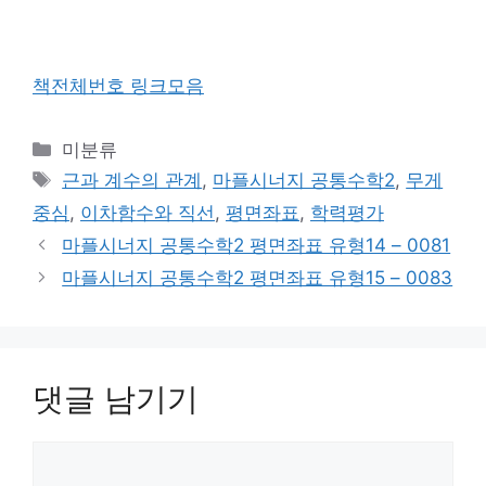
책전체번호 링크모음
카
미분류
테
태
근과 계수의 관계
,
마플시너지 공통수학2
,
무게
고
그
중심
,
이차함수와 직선
,
평면좌표
,
학력평가
리
마플시너지 공통수학2 평면좌표 유형14 – 0081
마플시너지 공통수학2 평면좌표 유형15 – 0083
댓글 남기기
댓
글