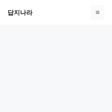
컨
텐
답지나라
메
츠
로
뉴
건
너
뛰
기