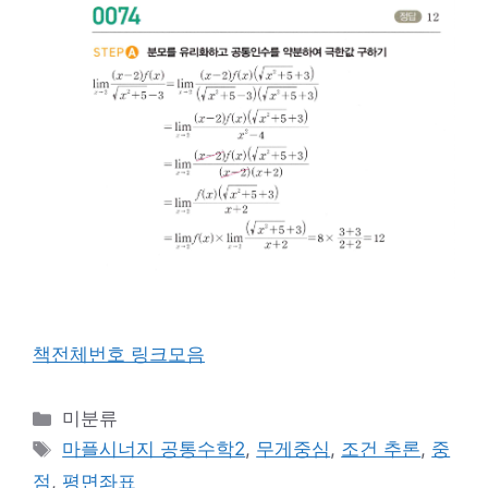
책전체번호 링크모음
카
미분류
테
태
마플시너지 공통수학2
,
무게중심
,
조건 추론
,
중
고
그
점
,
평면좌표