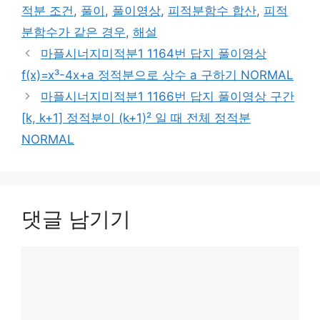
적분 조건
,
풀이
,
풀이영상
,
피적분함수 합산
,
피적
분함수가 같은 경우
,
해설
마플시너지미적분1 1164번 답지 풀이영상
f(x)=x³-4x+a 정적분으로 상수 a 구하기 NORMAL
마플시너지미적분1 1166번 답지 풀이영상 구간
[k, k+1] 정적분이 (k+1)² 일 때 전체 정적분
NORMAL
댓글 남기기
댓
글