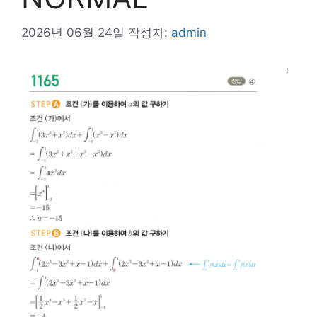
2026년 06월 24일
작성자:
admin