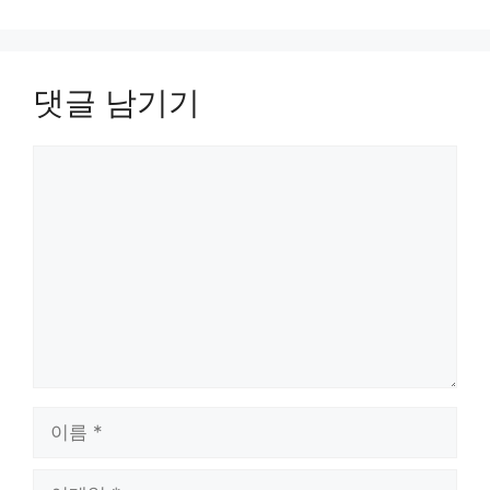
댓글 남기기
댓
글
이
름
이