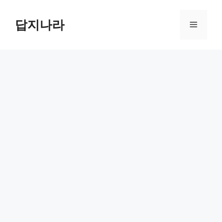
컨
텐
답지나라
메
츠
로
뉴
건
너
뛰
기