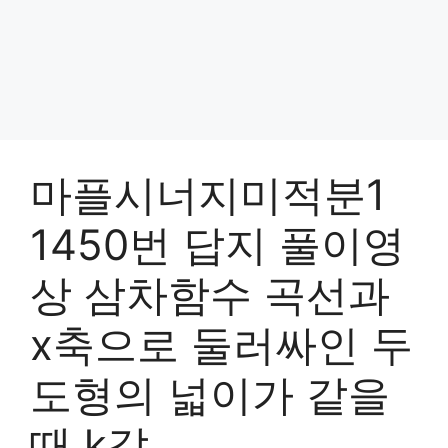
마플시너지미적분1
1450번 답지 풀이영
상 삼차함수 곡선과
x축으로 둘러싸인 두
도형의 넓이가 같을
때 k값