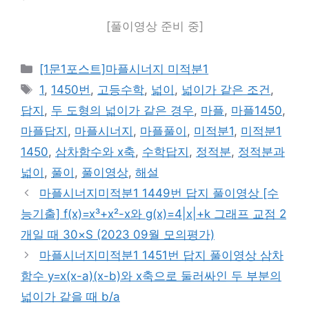
[풀이영상 준비 중]
카
[1문1포스트]마플시너지 미적분1
테
태
1
,
1450번
,
고등수학
,
넓이
,
넓이가 같은 조건
,
고
그
답지
,
두 도형의 넓이가 같은 경우
,
마플
,
마플1450
,
리
마플답지
,
마플시너지
,
마플풀이
,
미적분1
,
미적분1
1450
,
삼차함수와 x축
,
수학답지
,
정적분
,
정적분과
넓이
,
풀이
,
풀이영상
,
해설
마플시너지미적분1 1449번 답지 풀이영상 [수
능기출] f(x)=x³+x²-x와 g(x)=4|x|+k 그래프 교점 2
개일 때 30×S (2023 09월 모의평가)
마플시너지미적분1 1451번 답지 풀이영상 삼차
함수 y=x(x-a)(x-b)와 x축으로 둘러싸인 두 부분의
넓이가 같을 때 b/a