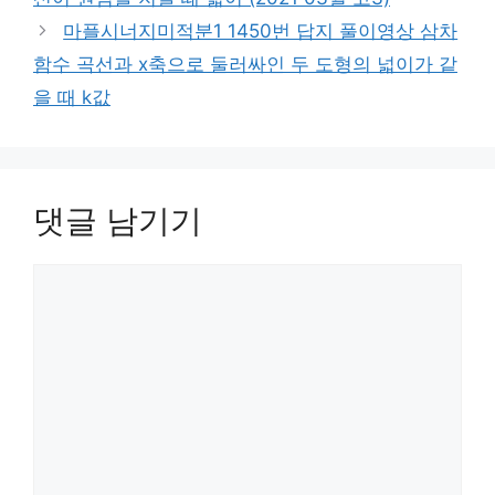
마플시너지미적분1 1450번 답지 풀이영상 삼차
함수 곡선과 x축으로 둘러싸인 두 도형의 넓이가 같
을 때 k값
댓글 남기기
댓
글