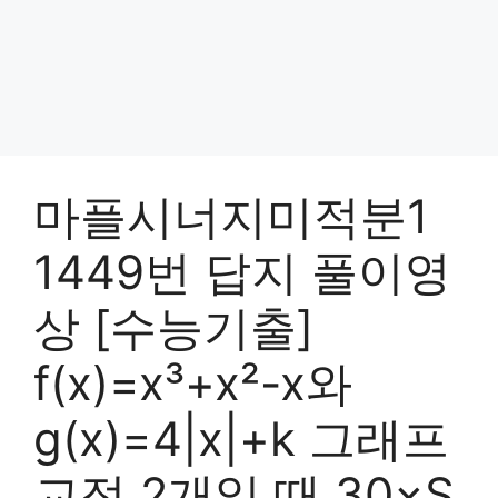
마플시너지미적분1
1449번 답지 풀이영
상 [수능기출]
f(x)=x³+x²-x와
g(x)=4|x|+k 그래프
교점 2개일 때 30×S