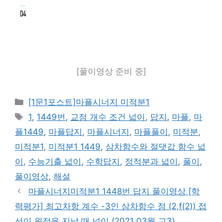
[풀이영상 준비 중]
카
[1문1포스트]마플시너지 미적분1
테
태
1
,
1449번
,
교점 개수 조건 넓이
,
답지
,
마플
,
마
고
그
플1449
,
마플답지
,
마플시너지
,
마플풀이
,
미적분
,
리
미적분1
,
미적분1 1449
,
삼차함수와 절댓값 함수 넓
이
,
수능기출 넓이
,
수학답지
,
정적분과 넓이
,
풀이
,
풀이영상
,
해설
마플시너지미적분1 1448번 답지 풀이영상 [학
력평가] 최고차항 계수 -3인 삼차함수 점 (2,f(2)) 접
선이 원점을 지날 때 넓이 (2021 03월 고3)