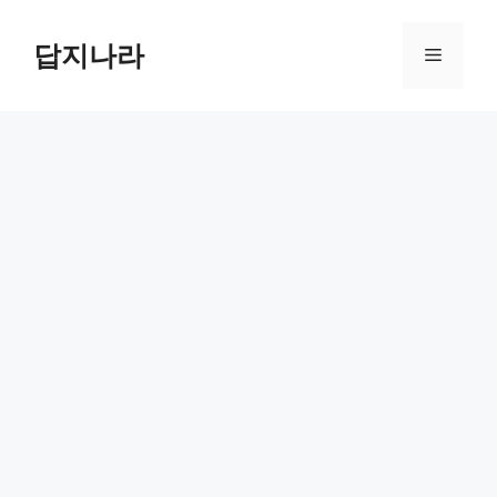
컨
텐
답지나라
메
츠
로
뉴
건
너
뛰
기