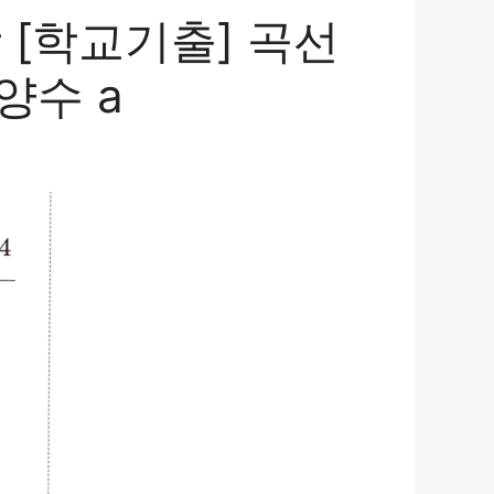
 [학교기출] 곡선
 양수 a