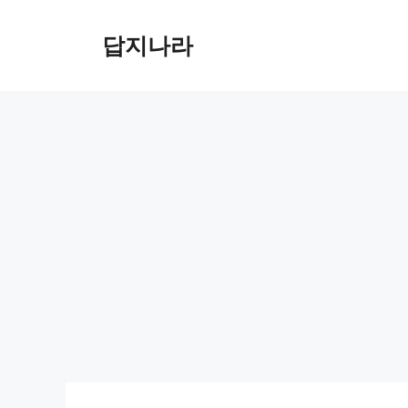
컨
텐
답지나라
츠
로
건
너
뛰
기