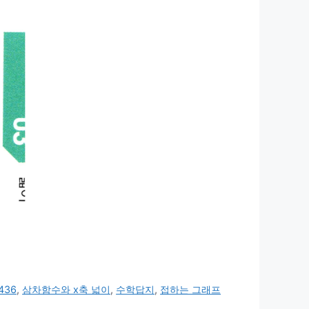
436
,
삼차함수와 x축 넓이
,
수학답지
,
접하는 그래프