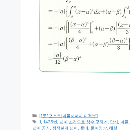
카
[1문1포스트]마플시너지 미적분1
테
태
1
,
1436번
,
넓이 조건으로 상수 구하기
,
답지
,
마플
고
그
넓이 공식
,
정적분과 넓이
,
풀이
,
풀이영상
,
해설