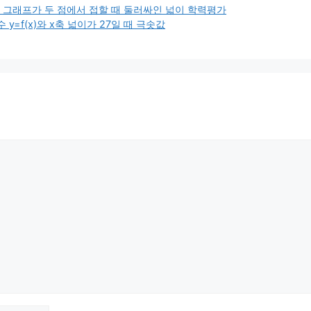
수 그래프가 두 점에서 접할 때 둘러싸인 넓이 학력평가
=f(x)와 x축 넓이가 27일 때 극솟값