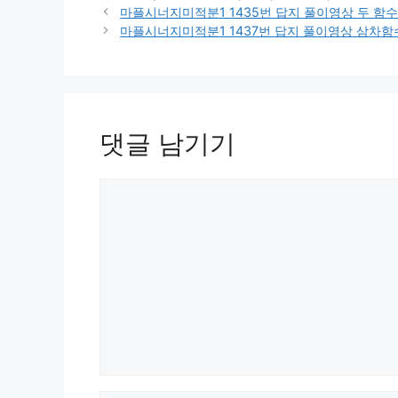
리
마플시너지미적분1 1435번 답지 풀이영상 두 함
마플시너지미적분1 1437번 답지 풀이영상 삼차함수 y
댓글 남기기
댓
글