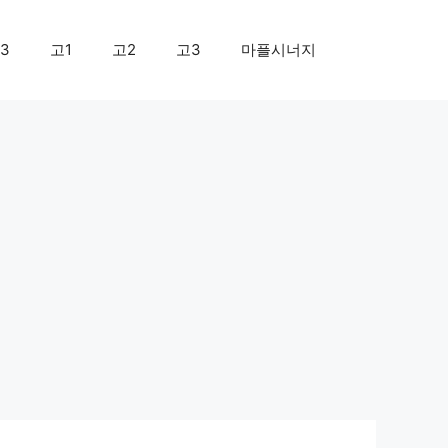
3
고1
고2
고3
마플시너지