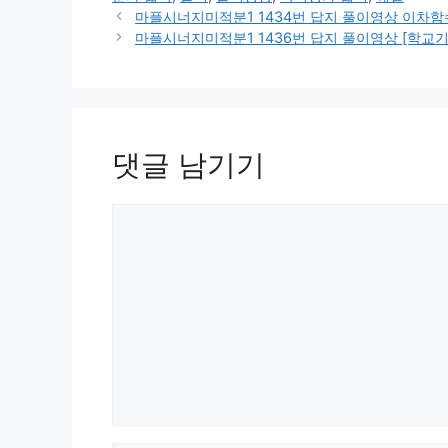
리
마플시너지미적분1 1434번 답지 풀이영상 이차함
마플시너지미적분1 1436번 답지 풀이영상 [학교기출] 
댓글 남기기
댓
글