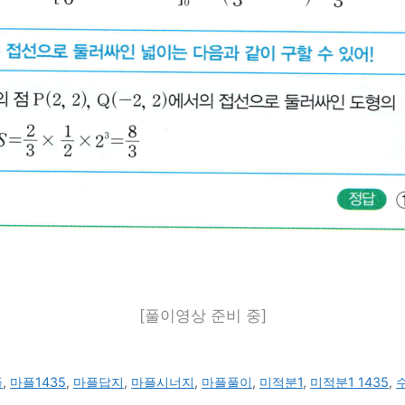
[풀이영상 준비 중]
플
,
마플1435
,
마플답지
,
마플시너지
,
마플풀이
,
미적분1
,
미적분1 1435
,