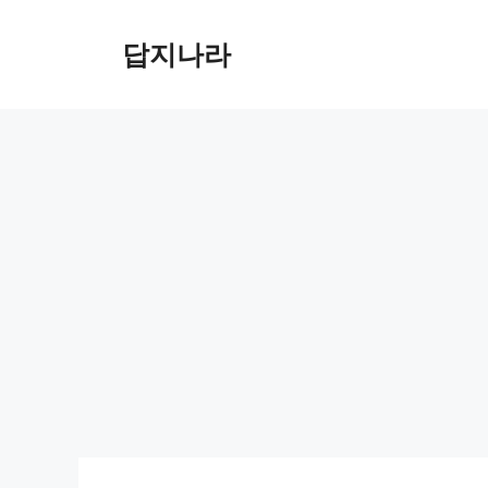
컨
텐
답지나라
츠
로
건
너
뛰
기