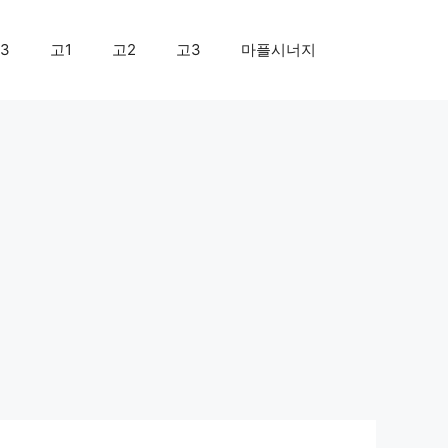
3
고1
고2
고3
마플시너지