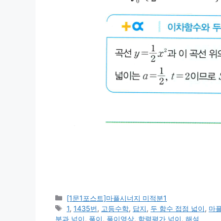
카
[1문1포스트]마플시너지 미적분1
테
태
1
,
1435번
,
고등수학
,
답지
,
두 함수 접점 넓이
,
마
고
그
분과 넓이
,
풀이
,
풀이영상
,
학력평가 넓이
,
해설