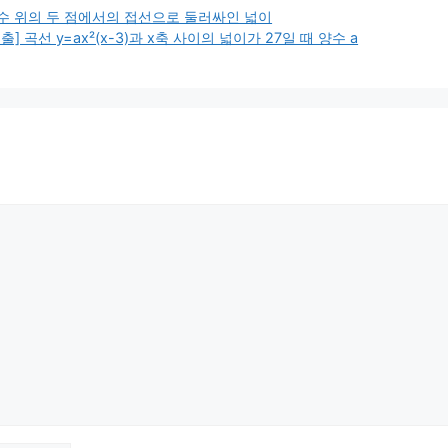
수 위의 두 점에서의 접선으로 둘러싸인 넓이
곡선 y=ax²(x-3)과 x축 사이의 넓이가 27일 때 양수 a