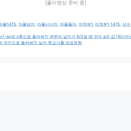
[풀이영상 준비 중]
마플1415
,
마플답지
,
마플시너지
,
마플풀이
,
미적분1
,
미적분1 1415
,
상수
²-ax와 x축으로 둘러싸인 부분의 넓이가 9/2일 때 양수 a의 값 [최다빈
선과 직선으로 둘러싸인 넓이 학교기출 대표유형