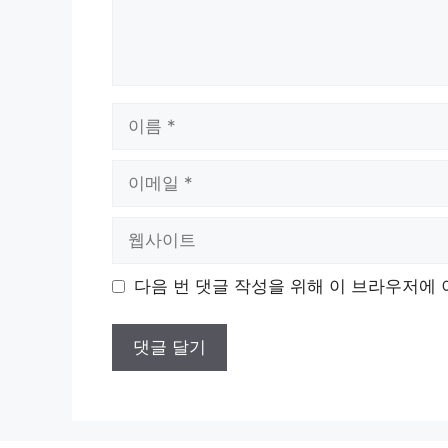
이
름
이
메
일
웹
사
이
다음 번 댓글 작성을 위해 이 브라우저에 
트