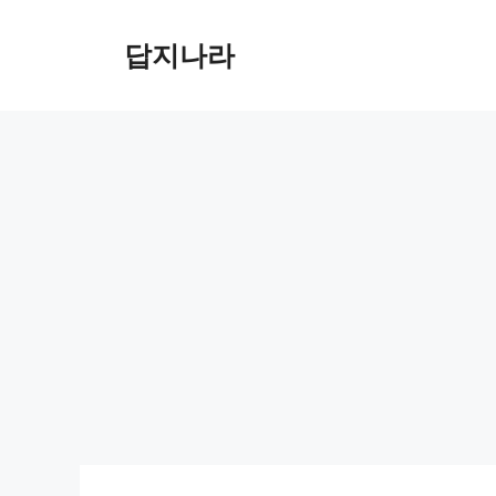
컨
텐
답지나라
츠
로
건
너
뛰
기