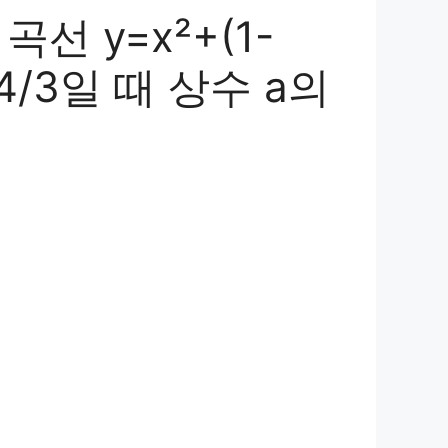
선 y=x²+(1-
/3일 때 상수 a의