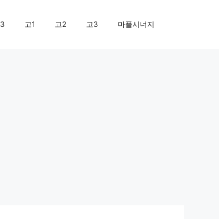
3
고1
고2
고3
마플시너지