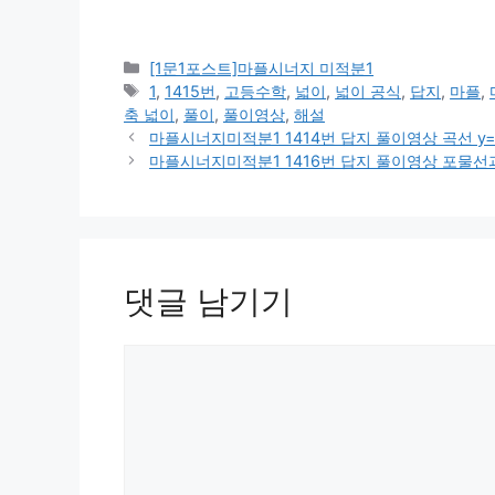
카
[1문1포스트]마플시너지 미적분1
테
태
1
,
1415번
,
고등수학
,
넓이
,
넓이 공식
,
답지
,
마플
,
고
그
축 넓이
,
풀이
,
풀이영상
,
해설
리
마플시너지미적분1 1414번 답지 풀이영상 곡선 y=x
마플시너지미적분1 1416번 답지 풀이영상 포물
댓글 남기기
댓
글