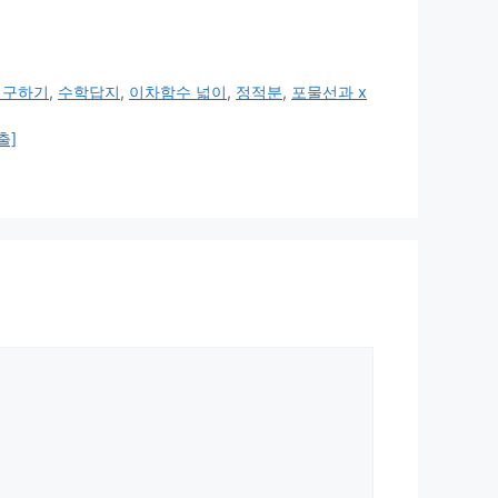
 구하기
,
수학답지
,
이차함수 넓이
,
정적분
,
포물선과 x
출]