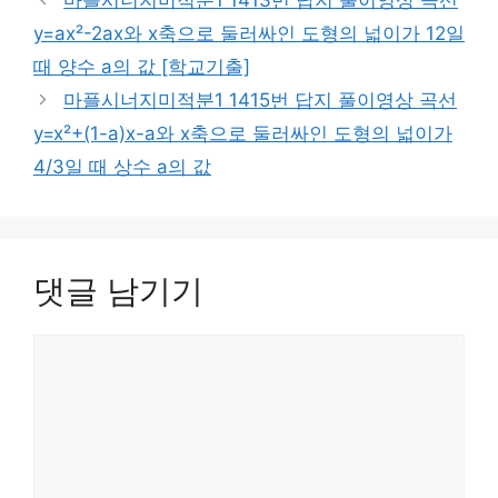
y=ax²-2ax와 x축으로 둘러싸인 도형의 넓이가 12일
때 양수 a의 값 [학교기출]
마플시너지미적분1 1415번 답지 풀이영상 곡선
y=x²+(1-a)x-a와 x축으로 둘러싸인 도형의 넓이가
4/3일 때 상수 a의 값
댓글 남기기
댓
글