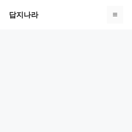
컨
텐
답지나라
메
츠
로
뉴
건
너
뛰
기