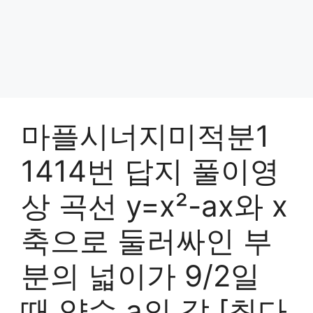
마플시너지미적분1
1414번 답지 풀이영
상 곡선 y=x²-ax와 x
축으로 둘러싸인 부
분의 넓이가 9/2일
때 양수 a의 값 [최다