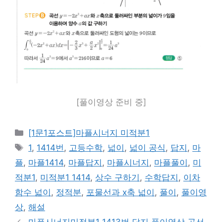
[풀이영상 준비 중]
카
[1문1포스트]마플시너지 미적분1
테
태
1
,
1414번
,
고등수학
,
넓이
,
넓이 공식
,
답지
,
마
고
그
플
,
마플1414
,
마플답지
,
마플시너지
,
마플풀이
,
미
리
적분1
,
미적분1 1414
,
상수 구하기
,
수학답지
,
이차
함수 넓이
,
정적분
,
포물선과 x축 넓이
,
풀이
,
풀이영
상
,
해설
마플시너지미적분1 1413번 답지 풀이영상 곡선