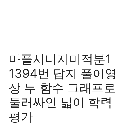
마플시너지미적분1
1394번 답지 풀이영
상 두 함수 그래프로
둘러싸인 넓이 학력
평가