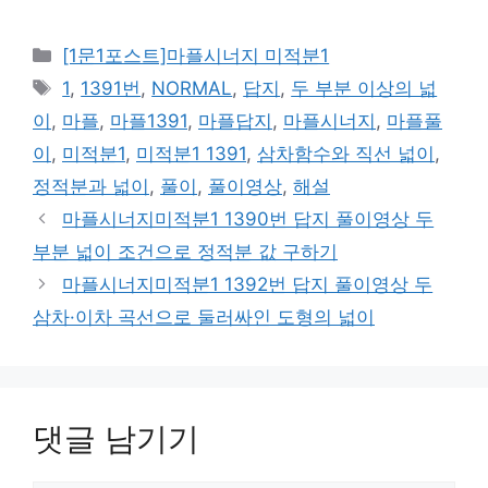
카
[1문1포스트]마플시너지 미적분1
테
태
1
,
1391번
,
NORMAL
,
답지
,
두 부분 이상의 넓
고
그
이
,
마플
,
마플1391
,
마플답지
,
마플시너지
,
마플풀
리
이
,
미적분1
,
미적분1 1391
,
삼차함수와 직선 넓이
,
정적분과 넓이
,
풀이
,
풀이영상
,
해설
마플시너지미적분1 1390번 답지 풀이영상 두
부분 넓이 조건으로 정적분 값 구하기
마플시너지미적분1 1392번 답지 풀이영상 두
삼차·이차 곡선으로 둘러싸인 도형의 넓이
댓글 남기기