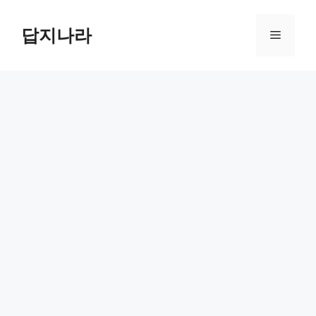
컨
텐
답지나라
메
츠
로
뉴
건
너
뛰
기