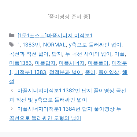
[풀이영상 준비 중]
카
[1문1포스트]마플시너지 미적분1
테
태
1
,
1383번
,
NORMAL
,
y축으로 둘러싸인 넓이
,
고
그
곡선과 직선 넓이
,
답지
,
두 곡선 사이의 넓이
,
마플
,
리
마플1383
,
마플답지
,
마플시너지
,
마플풀이
,
미적분
1
,
미적분1 1383
,
정적분과 넓이
,
풀이
,
풀이영상
,
해
설
마플시너지미적분1 1382번 답지 풀이영상 곡선
과 직선 및 y축으로 둘러싸인 넓이
마플시너지미적분1 1384번 답지 풀이영상 두
곡선으로 둘러싸인 도형의 넓이