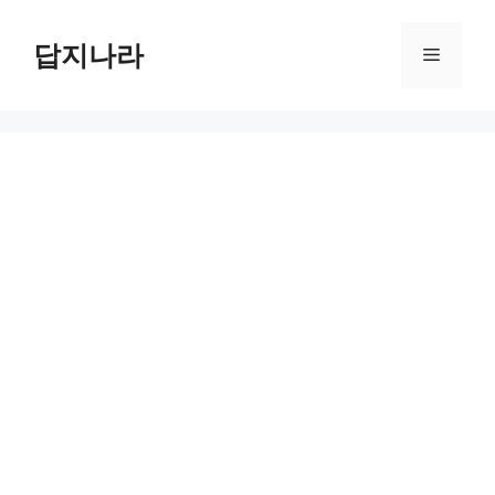
컨
텐
답지나라
메
츠
로
뉴
건
너
뛰
기