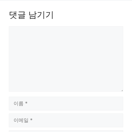
댓글 남기기
댓
글
이
름
이
메
일