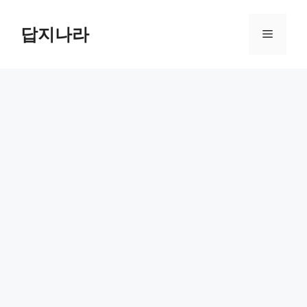
컨
텐
답지나라
메
츠
로
뉴
건
너
뛰
기