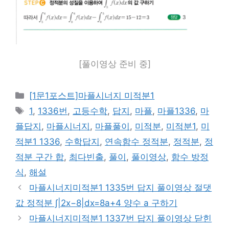
[풀이영상 준비 중]
카
[1문1포스트]마플시너지 미적분1
테
태
1
,
1336번
,
고등수학
,
답지
,
마플
,
마플1336
,
마
고
그
플답지
,
마플시너지
,
마플풀이
,
미적분
,
미적분1
,
미
리
적분1 1336
,
수학답지
,
연속함수 정적분
,
정적분
,
정
적분 구간 합
,
최다빈출
,
풀이
,
풀이영상
,
함수 방정
식
,
해설
마플시너지미적분1 1335번 답지 풀이영상 절댓
값 정적분 ∫|2x−8|dx=8a+4 양수 a 구하기
마플시너지미적분1 1337번 답지 풀이영상 닫힌