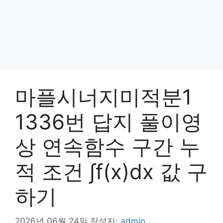
마플시너지미적분1
1336번 답지 풀이영
상 연속함수 구간 누
적 조건 ∫f(x)dx 값 구
하기
2026년 06월 24일
작성자:
admin