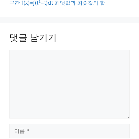
구간 f(x)=∫(t³−t)dt 최댓값과 최솟값의 합
댓글 남기기
댓
글
이
름